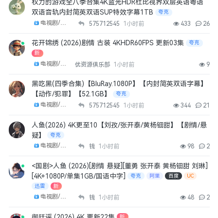
权力的游戏全八季合集4K蓝光HDR杜比视界双层英语粤语
双语音轨内封简英双语SUP特效字幕1TB
夸克
电视剧/剧集
575712545
1小时前
433
26
花开锦绣 (2026)剧情 古装 4KHDR60FPS 更新03集
夸克
新
电视剧/剧集
优资源俱乐部
1小时前
9
黑吃黑(四季合集)【BluRay.1080P】【内封简英双语字幕】
【动作/犯罪】【52.1GB】
夸克
电视剧/剧集
575712545
1小时前
344
21
人鱼(2026) 4K更至10【刘孜/张开泰/黄杨钿甜】【剧情/悬
疑】
夸克
电视剧/剧集
钱
1小时前
98
2
<国剧>人鱼 (2026)[剧情 悬疑][董勇 张开泰 黄杨钿甜 刘琳]
[4K+1080P/单集1GB/国语中字]
夸克
阿里
百度
UC
迅雷
新
电视剧/剧集
钱
1小时前
48
2
御廷谣 (2026) 4K 更新22集
新