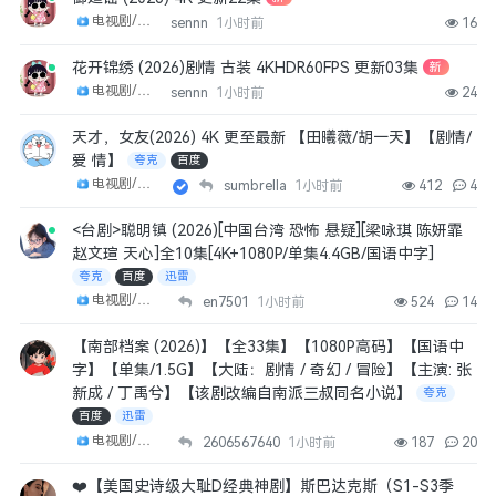
电视剧/剧集
sennn
1小时前
16
花开锦绣 (2026)剧情 古装 4KHDR60FPS 更新03集
新
电视剧/剧集
sennn
1小时前
24
天才，女友(2026) 4K 更至最新 【田曦薇/胡一天】【剧情/
爱 情】
夸克
百度
电视剧/剧集
sumbrella
1小时前
412
4
<台剧>聪明镇 (2026)[中国台湾 恐怖 悬疑][梁咏琪 陈妍霏
赵文瑄 天心]全10集[4K+1080P/单集4.4GB/国语中字]
夸克
百度
迅雷
电视剧/剧集
en7501
1小时前
524
14
【南部档案 (2026)】【全33集】【1080P高码】【国语中
字】【单集/1.5G】【大陆：剧情 / 奇幻 / 冒险】【主演: 张
新成 / 丁禹兮】【该剧改编自南派三叔同名小说】
夸克
百度
迅雷
电视剧/剧集
2606567640
1小时前
187
20
❤️【美国史诗级大耻D经典神剧】斯巴达克斯（S1-S3季