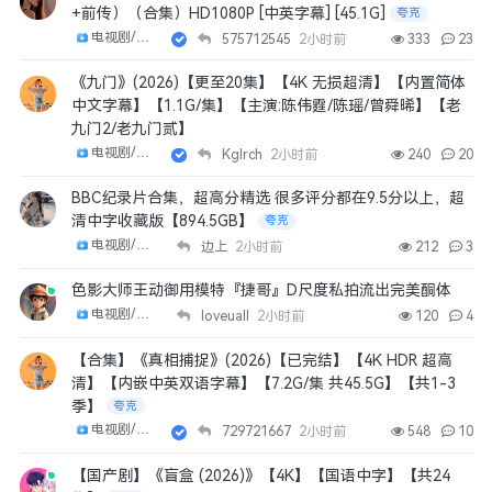
+前传）（合集）HD1080P [中英字幕] [45.1G]
夸克
电视剧/剧集
575712545
2小时前
333
23
《九门》(2026)【更至20集】【4K 无损超清】【内置简体
中文字幕】【1.1G/集】【主演:陈伟霆/陈瑶/曾舜晞】【老
九门2/老九门贰】
电视剧/剧集
Kglrch
2小时前
240
20
BBC纪录片合集，超高分精选 很多评分都在9.5分以上，超
清中字收藏版【894.5GB】
夸克
电视剧/剧集
边上
2小时前
212
3
色影大师王动御用模特『捷哥』D尺度私拍流出完美酮体
电视剧/剧集
loveuall
2小时前
120
4
【合集】《真相捕捉》(2026)【已完结】【4K HDR 超高
清】【内嵌中英双语字幕】【7.2G/集 共45.5G】【共1-3
季】
夸克
电视剧/剧集
729721667
2小时前
548
10
【国产剧】《盲盒 (2026)》【4K】【国语中字】【共24