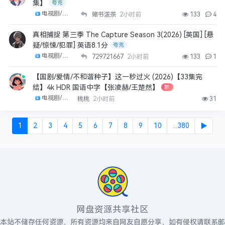
集】
夸克
电视剧/剧集
赌书泼茶
2小时前
133
4
真相捕捉 第三季 The Capture Season 3(2026) [英国] [悬
疑/惊悚/犯罪] 英语8.1分
夸克
电视剧/剧集
729721667
2小时前
133
1
【国剧/爱情/不和谐种子】这一秒过火 (2026)【33集完
结】4k HDR 国语中字【张凌赫/王楚然】
新
电视剧/剧集
桃桃
2小时前
31
1
2
3
4
5
6
7
8
9
10
...380
▶
网盘资源共享社区
本站不储存任何资源，所有资源均来自网友自愿分享，如有侵权请联系邮