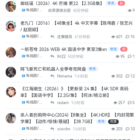
御廷谣（2026）4K 芒臻 更22 【2.3GB集】
夸克
新
电视剧/剧集
优资源俱乐部
40分钟前
9
老九门（2016）【48集全】4k 中文字幕【陈伟霆 / 张艺兴
/ 赵丽颖】
电视剧/剧集
往事随风
41分钟前
601
15
一斩苍穹 2026 WEB 4K 国语中字 更至3集xn
夸克
新
电视剧/剧集
lhl22
50分钟前
95
1
网飞爱死亡和机器人全季夸克网盘
夸克
电视剧/剧集
Nimama
1小时前
302
12
《江海潮生（2026）》【更新至 24 集】【4K SDR 高码
率】【国语中字】【2.2G/集】【何冰/杨立新】
电视剧/剧集
radam
1小时前
257
5
杀人者的购物中心(2024)【8集全】【4K.HDR】【内封简繁
字幕】【动作/惊悚/悬疑】【38.7GB】
夸克
百度
电视剧/剧集
ccwchn
1小时前
203
10