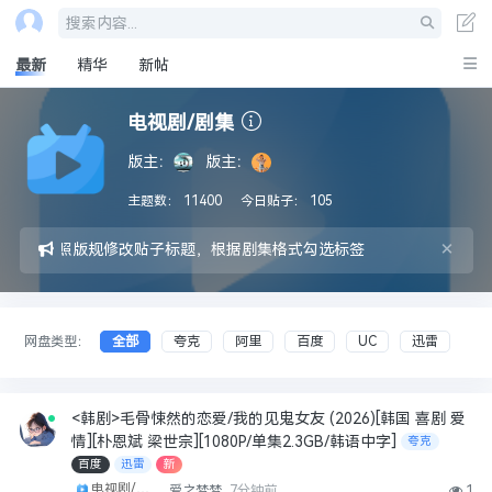
搜索内容...
最新
精华
新帖
电视剧/剧集
版主：
版主：
主题数：
11400
今日贴子：
105
×
集后请参照版规修改贴子标题，根据剧集格式勾选标签
网盘类型：
全部
夸克
阿里
百度
UC
迅雷
<韩剧>毛骨悚然的恋爱/我的见鬼女友 (2026)[韩国 喜剧 爱
情][朴恩斌 梁世宗][1080P/单集2.3GB/韩语中字]
夸克
百度
迅雷
新
电视剧/剧集
爱之梦梦
7分钟前
1