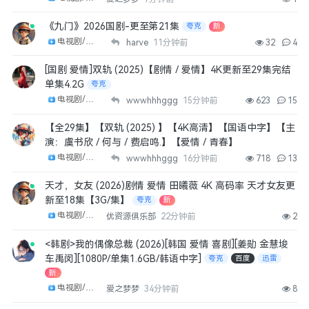
《九门》2026国剧-更至第21集
夸克
新
电视剧/剧集
harve
11分钟前
32
4
[国剧 爱情]双轨 (2025)【剧情 / 爱情】4K更新至29集完结
单集4.2G
夸克
电视剧/剧集
wwwhhhggg
15分钟前
623
15
【全29集】【双轨 (2025) 】【4K高清】【国语中字】【主
演：虞书欣 / 何与 / 费启鸣.】【爱情 / 青春】
电视剧/剧集
wwwhhhggg
16分钟前
718
13
天才，女友 (2026)剧情 爱情 田曦薇 4K 高码率 天才女友更
新至18集【3G/集】
夸克
新
电视剧/剧集
优资源俱乐部
22分钟前
2
<韩剧>我的偶像总裁 (2026)[韩国 爱情 喜剧][姜勋 金慧埈
车禹闵][1080P/单集1.6GB/韩语中字]
夸克
百度
迅雷
新
电视剧/剧集
爱之梦梦
34分钟前
8