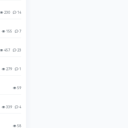
230
14
155
7
457
23
279
1
59
339
4
58