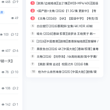
468
9
1
[剥茧/边城暗战][全21集][WEB-MP4/40G][国语
2
<国产剧>主角 (2026)【1.3G/集 更新中】【夸
配音/中文字幕][4K-2160P][罗云熙 刘雅瑟 2025最
迅雷
49
3
《主角 (2026)》【4K】【国语中字】【夸克/百
克网盘】
新]
4
白日提灯(2026)慕胥辞/全集/4K.HDR.60帧
度】
5
暗处 (2026)[悬疑 犯罪][徐梦洁 王晓赟子 韩一
率.DV/夸克【单集1～5GB
103
12
6
[2026][中国香港][剧情][香港探秘地图][黎耀祥 /
霆] [24集全][4K+1080P/单集426MB/国语中字]
7
黑夜告白(2026) 4K [中国大陆] [悬疑/犯罪] 潘粤
龚嘉欣 / 丁子朗][全20集]（更至01集）
407
6
8
主角(2026) 【刘存浩】/4k高码画质/简中字幕/
明/王鹤棣 国语中字
薇/胡一天】
9
【美剧 爱情 运动】校园之外 (2026) 8集
夸克/百度网盘资源【单集1～3GB】
10
他为什么依然单身(2025) [中国大陆] [剧情/爱
全/1080p/中文字幕【艾拉·布赖特 / 贝尔蒙特·卡梅
78
10
情] 4K+1080P 单集 4.8G
利】
108
2
142
1