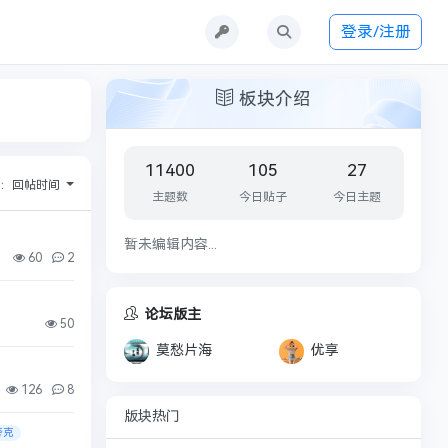
登录/注册
板块介绍
11400
105
27
序：
回帖时间
主题数
今日贴子
今日主题
暂未编辑内容...
60
2
论坛版主
50
莫愁片海
优享
126
8
版块热门
夸克