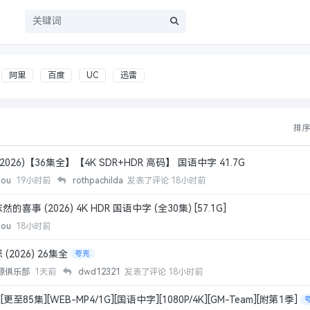
员
阿里
百度
UC
迅雷
排
026)【36集全】【4K SDR+HDR 高码】 国语中字 41.7G
hou
19小时前
rothpachilda
发表了评论
18小时前
喜事 (2026) 4K HDR 国语中字 (全30集) [57.1G]
hou
18小时前
2026) 26集全
夸克
源俱乐部
1天前
dwd12321
发表了评论
18小时前
至85集][WEB-MP4/1G][国语中字][1080P/4K][GM-Team][附第1季]