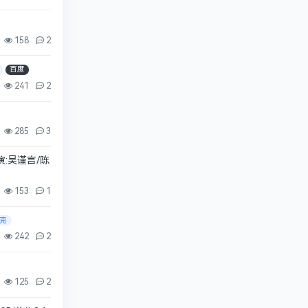
158
2
百度
241
2
285
3
演:吴谨言/陈
153
1
克
242
2
125
2