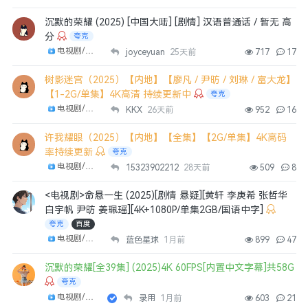
沉默的荣耀 (2025) [中国大陆] [剧情] 汉语普通话 / 暂无 高
分
夸克
电视剧/剧集
joyceyuan
25天前
717
17
树影迷宫（2025）【内地】【廖凡 / 尹昉 / 刘琳 / 富大龙】
【1-2G/单集】4K高清 持续更新中
夸克
电视剧/剧集
KKX
26天前
952
16
许我耀眼（2025）【内地】【全集】【2G/单集】4K高码
率持续更新
夸克
电视剧/剧集
15323902212
28天前
509
8
<电视剧>命悬一生 (2025)[剧情 悬疑][黄轩 李庚希 张哲华
白宇帆 尹昉 姜珮瑶][4K+1080P/单集2GB/国语中字]
夸克
百度
电视剧/剧集
蓝色星球
1月前
899
47
沉默的荣耀[全39集] (2025)4K 60FPS[内置中文字幕]共58G
夸克
电视剧/剧集
录用
1月前
603
21