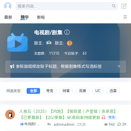
搜索内容...
最新
精华
新帖
电视剧/剧集
版主：
版主：
主题数：
11310
今日贴子：
63
×
采集后请参照版规修改贴子标题，根据剧集格式勾选标签
网盘类型：
全部
夸克
阿里
百度
UC
迅雷
入青云（2025）【内地】【侯明昊 / 卢昱晓 / 余承恩】
【已更最新】【2G/单集】4K高码率持续更新
夸克
电视剧/剧集
adminadmin
2天前
940
29