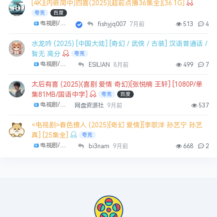
[4K][内嵌简中]四喜(2025)[超前点播36集全][36.1G]
夸克
百度
电视剧/剧集
fishyjq007
7月前
513
4
水龙吟 (2025) [中国大陆] [奇幻 / 武侠 / 古装] 汉语普通话 /
暂无 高分
夸克
电视剧/剧集
ESILIAN
8月前
499
7
太后有喜 (2025)(喜剧 爱情 奇幻)[张悦楠 王轩] [1080P/单
集81MB/国语中字]
夸克
百度
电视剧/剧集
网盘资源社
9月前
537
<电视剧>春色撩人 (2025)[奇幻 爱情][李歌洋 孙艺宁 孙艺
真] [25集全]
夸克
电视剧/剧集
bi3nam
9月前
668
2