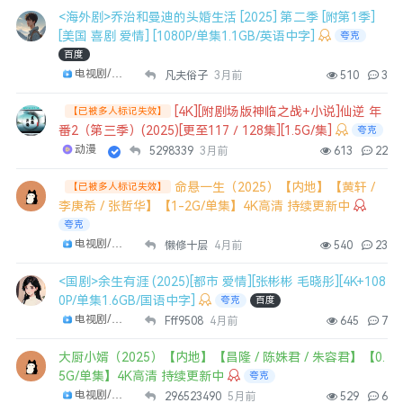
<海外剧>乔治和曼迪的头婚生活 [2025] 第二季 [附第1季]
[美国 喜剧 爱情] [1080P/单集1.1GB/英语中字]
夸克
百度
电视剧/剧集
凡夫俗子
3月前
510
3
[4K][附剧场版神临之战+小说]仙逆 年
【已被多人标记失效】
番2（第三季）(2025)[更至117／128集][1.5G/集]
夸克
动漫
5298339
3月前
613
22
命悬一生（2025）【内地】【黄轩 /
【已被多人标记失效】
李庚希 / 张哲华】【1-2G/单集】4K高清 持续更新中
夸克
电视剧/剧集
懒修十层
4月前
540
23
<国剧>余生有涯 (2025)[都市 爱情][张彬彬 毛晓彤][4K+108
0P/单集1.6GB/国语中字]
夸克
百度
电视剧/剧集
Fff9508
4月前
645
7
大厨小婿（2025）【内地】【昌隆 / 陈姝君 / 朱容君】【0.
5G/单集】4K高清 持续更新中
夸克
电视剧/剧集
296523490
5月前
529
6