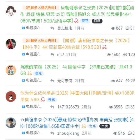
唐朝诡事录之长安 (2025)[附前2部][动
【已被多人标记失效】
作 悬疑 惊悚 犯罪 奇幻 冒险][杨旭文 杨志刚 郜思雯][4K+1
080P/单集1.5GB/国语中字]
夸克
百度
电视剧/剧集
昊志机电
1月前
867
51
【国剧】唐朝诡事录之长安（2025）
【已被多人标记失效】
【附往季】4K 更新至40集完结 [598.5GB]
电视剧/剧集
mt7
2月前
1604
120
沉默的荣耀（2025） 4k 国语中字 【39集已完结】 共41.3
GB
夸克
电视剧/剧集
无可奈何
2月前
647
29
他为什么依然单身(2025) [中国大陆] [剧情/爱情] 4K+1080P
单集 4.8G
夸克
电视剧/剧集
1471328673
2月前
3558
65
五仙诡事录 (2025)[悬疑 惊悚 恐怖][高凯 陈美延 张婉琳] [4
K+1080P/单集1.6GB/国语中字]
夸克
百度
电视剧/剧集
zhouqixiang
2月前
546
3