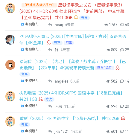
唐朝诡事录之长安‎ （唐朝诡事录3）
【已被多人标记失效】
(2025) 4K HDR 60帧 杜比环绕声 「附前两部」 中文字幕
【全40集已完结】 共41.3GB
夸克
电视剧/剧集
heaij
4天前
1767
43
<电视剧>入青云 (2025) [中国大陆] [爱情 / 古装] 汉语普通
话【4K全集】
夸克
阿里
电视剧/剧集
钱
4天前
809
29
暗河传（2025）【内地】【龚俊 / 彭小苒 / 乔振宇 】【已
更最新】【2G/单集】4K高码率持续更新
获赏1金币
夸克
电视剧/剧集
angeles
8天前
582
14
树影迷宫 (2025) 4KHDR60FPS 国语中字【18集已完结】
共21.1GB
夸克
电视剧/剧集
阿呆
11天前
994
20
重影（2025） 4k 国语中字 【12集已完结】 共12.2GB
夸克
电视剧/剧集
jkl54321
14天前
601
11