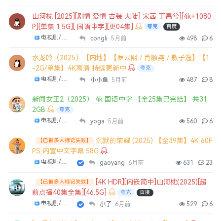
山河枕 [2025][剧情 爱情 古装 大陆] 宋茜 丁禹兮][4k+1080
P][单集 1.5G][ 国语中字][更04集]
夸克
百度
电视剧/剧集
congli
5月前
498
6
水龙吟（2025）【内地】【罗云熙 / 肖顺尧 / 敖子逸】【1
-2G/单集】4K高清 持续更新中
夸克
电视剧/剧集
小小鱼
5月前
487
8
新闻女王2（2025） 4k 国语中字 【全25集已完结】 共31.
2GB
夸克
电视剧/剧集
yoga
5月前
560
6
沉默的荣耀 (2025) 【全39集】4K 60F
【已被多人标记失效】
PS 内置中文字幕 58G
电视剧/剧集
gaoyang
6月前
631
23
[4K HDR][内嵌简中]山河枕(2025)[超
【已被多人标记失效】
前点播40集全集][46.5G]
夸克
百度
电视剧/剧集
小子
6月前
529
6