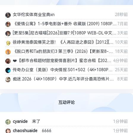
女华佗实体商业宝典xn
28秒前
《爱情公寓》1-5季电影版+番外 收藏版 (2009) 1080P 中文字幕 [中国大陆] [喜剧 / 爱情] 汉语普通话 / 8.2 高分
7月前
[更至5集]尼古喵喵[2026]豆瓣7.9[1080P WEB-DL中文字幕]单集1.4G
3天前
徐峥黄渤泰国爆笑之旅！《人再囧途之泰囧》[2012][1080P][中文字幕]【20.6GB】
10天前
《脱口秀和Ta的朋友们3 第三季》(2026)【更新至8-7期】【4K 无损超清】【内置官方中文字幕】【1.2-4.5G/期】
18天前
❤️【都市合租题材甜宠爱情喜剧片】蜜恋合租【2026】4K/2160P [国语中字] [1.4G]
4分钟前
传奇办公室（美版）中央情报.S01+S02（4K+1080P）全20集.中字.附法版原版.S01+S05【359g】
25天前
痴迷.2026（4K+1080P）中字.近几年评分最高恐怖片！【28.8G】
8天前
互动评论
cyanide
来了
1分钟前
chaoshuaide
6666
1分钟前