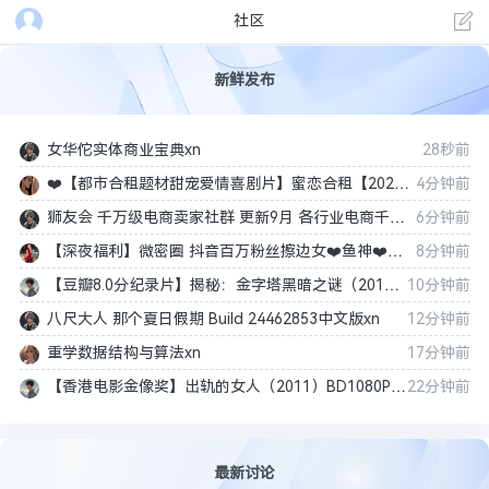
社区
新鲜发布
女华佗实体商业宝典xn
28秒前
❤️【都市合租题材甜宠爱情喜剧片】蜜恋合租【2026】4K/2160P [国语中字] [1.4G]
4分钟前
狮友会 千万级电商卖家社群 更新9月 各行业电商千万级亿级大佬讲述成功秘籍xn
6分钟前
【深夜福利】微密圈 抖音百万粉丝擦边女❤️鱼神❤️蜜桃大臀❤️ 黑丝眼镜娘❤️猎艳时刻❤️情趣制服❤️浴室翘臀❤️一共96套写真视图合集 【6.9GB】
8分钟前
【豆瓣8.0分纪录片】揭秘：金字塔黑暗之谜（2016）1080P 中文字幕
10分钟前
八尺大人 那个夏日假期 Build 24462853中文版xn
12分钟前
重学数据结构与算法xn
17分钟前
【香港电影金像奖】出轨的女人（2011）BD1080P 中文字幕【陈伟霆/吴家丽/叶璇】
22分钟前
最新讨论