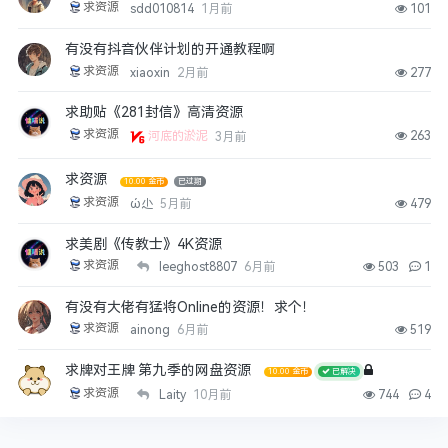
求资源
sdd010814
1月前
101
有没有抖音伙伴计划的开通教程啊
求资源
xiaoxin
2月前
277
求助贴《281封信》高清资源
求资源
263
河底的淤泥
3月前
求资源
10.00 金币
已过期
求资源
ώ尐
5月前
479
求美剧《传教士》4K资源
求资源
leeghost8807
6月前
503
1
有没有大佬有猛将Online的资源！求个！
求资源
ainong
6月前
519
求牌对王牌 第九季的网盘资源
10.00 金币
已解决
求资源
Laity
10月前
744
4