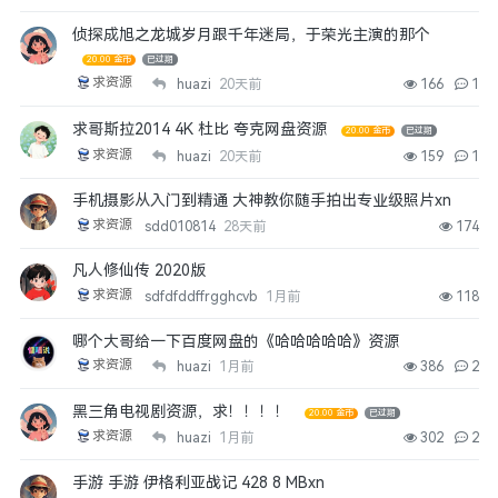
侦探成旭之龙城岁月跟千年迷局，于荣光主演的那个
20.00 金币
已过期
求资源
huazi
20天前
166
1
求哥斯拉2014 4K 杜比 夸克网盘资源
20.00 金币
已过期
求资源
huazi
20天前
159
1
手机摄影从入门到精通 大神教你随手拍出专业级照片xn
求资源
sdd010814
28天前
174
凡人修仙传 2020版
求资源
sdfdfddffrgghcvb
1月前
118
哪个大哥给一下百度网盘的《哈哈哈哈哈》资源
求资源
huazi
1月前
386
2
黑三角电视剧资源，求！！！！
20.00 金币
已过期
求资源
huazi
1月前
302
2
手游 手游 伊格利亚战记 428 8 MBxn