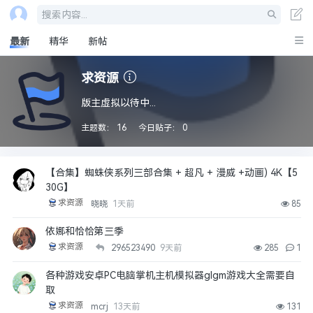
搜索内容...
最新
精华
新帖
求资源
版主虚拟以待中...
主题数：
16
今日贴子：
0
【合集】蜘蛛侠系列三部合集 + 超凡 + 漫威 +动画) 4K【5
30G】
求资源
晓晓
1天前
85
依娜和恰恰第三季
求资源
296523490
9天前
285
1
各种游戏安卓PC电脑掌机主机模拟器glgm游戏大全需要自
取
求资源
mcrj
13天前
131