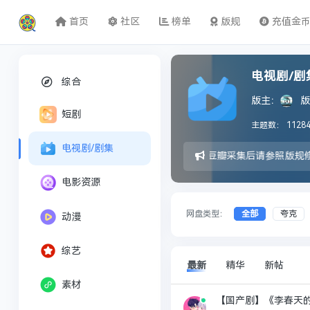
首页
社区
榜单
版规
充值金
电视剧/剧
综合
版主：
版
短剧
主题数：
1128
电视剧/剧集
豆瓣采集后请参照版规
电影资源
网盘类型：
全部
夸克
动漫
综艺
最新
精华
新帖
素材
【国产剧】《李春天的春天