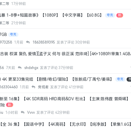
第二等
17分钟前
 1-8季+短篇故事》【1080P】【中文字幕】【60.8G】
夸克
新
第二等
21分钟前
7GB
夸克
4973258
1月前
18638589395
发表了评论
30分钟前
[古装 权谋 复仇 爱情][孟子义 何与 徐正溪 范帅琦] [4K+1080P/单集1.4G
456
7天前
shdxhgx
发表了评论
37分钟前
6) 4K 更至33集完结 【剧情/奇幻/冒险】【张新成/丁禹兮/姜珮】
夸克
163304460
1月前
旁观者
发表了评论
41分钟前
更新至 16集】【4K SDR高码 HRD高码&DV 杜比】【主演:陈伟霆 曾舜晞】【
冒险
新
hiu
1小时前
Vvvv
发表了评论
42分钟前
【全 36 集】【国语中字】【4K高码】【无水印】【纯净版】【单集1.6G】