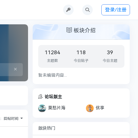
登录/注册
板块介绍
11284
118
39
主题数
今日贴子
今日主题
×
暂未编辑内容...
论坛版主
莫愁片海
优享
序：
回帖时间
版块热门