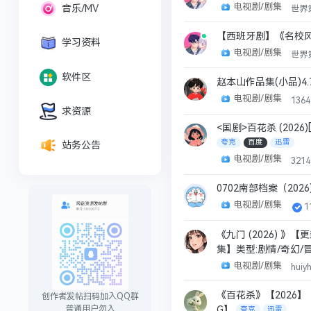
电视剧/剧集
音乐/MV
世界
【西班牙剧】《名校风暴
学习资料
电视剧/剧集
世界
软件区
赵本山作品集(小品)4.
电视剧/剧集
136
求资源
<国剧>百花杀 (2026)
夸克
百度
迅雷
站务公告
电视剧/剧集
321
0702南部档案（202
电视剧/剧集
1
《九门 (2026) 》【
集】类型:剧情/奇幻/
电视剧/剧集
huiy
《百花杀》【2026】
创作者发帖扫码加入QQ群
普通用户勿入
G】
夸克
迅雷