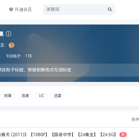
币
开通会员
集
主：
4
今日贴子：
118
修改贴子标题，根据剧集格式勾选标签
阿里
百度
UC
迅雷
排
 (2011)》【1080P】【国语中字】【24集全】【24.5G】
新