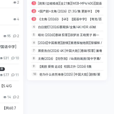
2
1
[剥茧/边城暗战][全21集][WEB-MP4/40G][国语
2
<国产剧>主角 (2026)【1.3G/集 更新中】【夸
配音/中文字幕][4K-2160P][罗云熙 刘雅瑟 2025最
4
3
《主角 (2026)》【4K】【国语中字】【夸克/百
克网盘】
新]
4
白日提灯(2026)慕胥辞/全集/4K.HDR.60帧
度】
5
暗处 (2026)[悬疑 犯罪][徐梦洁 王晓赟子 韩一
率.DV/夸克【单集1～5GB
95
2
6
[2026][中国香港][剧情][香港探秘地图][黎耀祥 /
霆] [24集全][4K+1080P/单集426MB/国语中字]
B/国语中字]
7
黑夜告白(2026) 4K [中国大陆] [悬疑/犯罪] 潘粤
龚嘉欣 / 丁子朗][全20集]（更至01集）
531
10
8
主角(2026) 【刘存浩】/4k高码画质/简中字幕/
明/王鹤棣 国语中字
9
【美剧 爱情 运动】校园之外 (2026) 8集
夸克/百度网盘资源【单集1～3GB】
百度
10
他为什么依然单身(2025) [中国大陆] [剧情/爱
全/1080p/中文字幕【艾拉·布赖特 / 贝尔蒙特·卡梅
577
11
情] 4K+1080P 单集 4.8G
利】
5.4/G
14
2
【共60.7