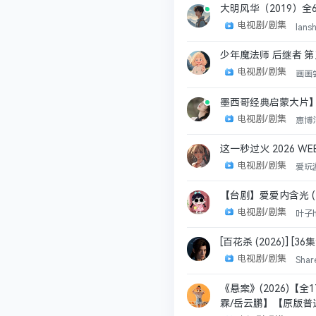
大明风华（2019）全6
电视剧/剧集
lans
少年魔法师 后继者 第
电视剧/剧集
画画
墨西哥经典启蒙大片】异
电视剧/剧集
惠博
这一秒过火 2026 WE
电视剧/剧集
爱玩
【台剧】爱爱内含光 (202
电视剧/剧集
叶子
[百花杀 (2026)] [3
电视剧/剧集
Shar
《悬案》(2026)【
霖/岳云鹏】【原版普