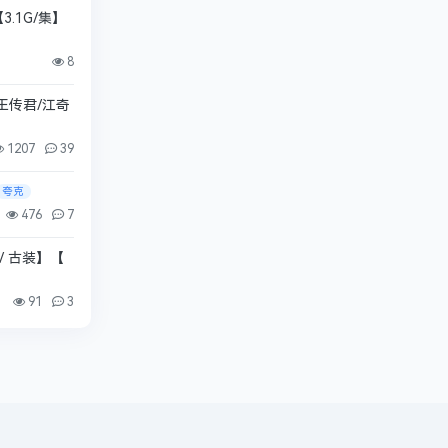
3.1G/集】
8
【王传君/江奇
1207
39
夸克
476
7
/ 古装】【
91
3