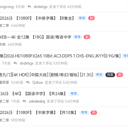
rongrong
8天前
shdxhgx
发表了评论
43分钟前
2026)》【1080P】【中英字幕】【8集全】
夸克
新
第二等
44分钟前
) WEB—4K 全12集 【18G】国语/粤语中字
夸克
新
致微
46分钟前
26.HD1080P.X265.10Bit.AC3.DDP5.1.CHS-ENG.JKYY[0.9G/集]
夸
Y
7天前
shdxhgx
发表了评论
53分钟前
附老九门][4K HDR] [中国大陆] [剧情/奇幻/冒险] [21.3G]
夸克
百度
新
量资源
3小时前
Qshao
发表了评论
54分钟前
026)》【4K】【国语中字】【共24集】
夸克
第二等
1天前
sskskksksj
发表了评论
54分钟前
2026)》【1080P】【中英字幕】【共10集】
夸克
新
第二等
58分钟前