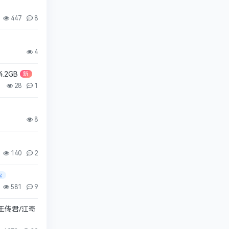
447
8
4
2GB
新
28
1
8
140
2
克
581
9
【王传君/江奇