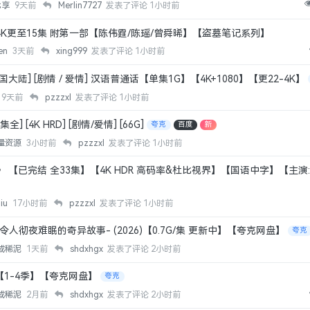
优享
9天前
Merlin7727
发表了评论
1小时前
6) 4K更至15集 附第一部【陈伟霆/陈瑶/曾舜晞】【盗墓笔记系列】
en
3天前
xing999
发表了评论
1小时前
中国大陆] [剧情 / 爱情] 汉语普通话【单集1G】【4K+1080】【更22-4K】
9天前
pzzzxl
发表了评论
1小时前
全] [4K HRD] [剧情/爱情] [66G]
夸克
百度
新
量资源
3小时前
pzzzxl
发表了评论
1小时前
6)》 【已完结 全33集】【4K HDR 高码率&杜比视界】【国语中字】【主演
hiu
17小时前
pzzzxl
发表了评论
1小时前
令人彻夜难眠的奇异故事- (2026)【0.7G/集 更新中】【夸克网盘】
夸克
或稀泥
1天前
shdxhgx
发表了评论
2小时前
【1-4季】【夸克网盘】
夸克
或稀泥
2月前
shdxhgx
发表了评论
2小时前