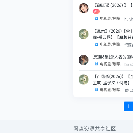
《御廷谣‎ (2026)
新
电视剧/剧集
huiy
《悬案》(2026)【
霖/岳云鹏】【原版普
电视剧/剧集
资源
[更至6集]杀人者的购物
电视剧/剧集
l258
【百花杀(2026)】【
主演: 孟子义 / 何与】
电视剧/剧集
看电
1
网盘资源共享社区