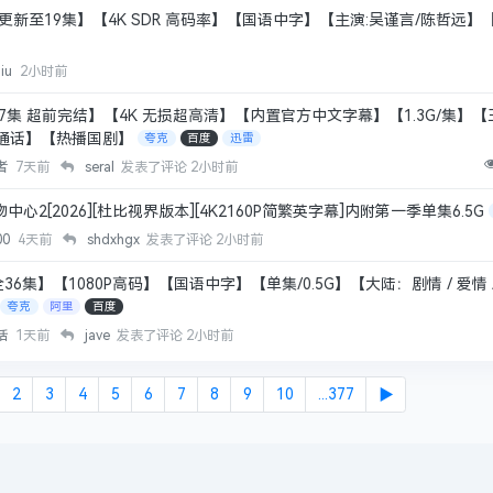
 》【更新至19集】【4K SDR 高码率】【国语中字】【主演:吴谨言/陈哲远】【
hiu
2小时前
全17集 超前完结】【4K 无损超高清】【内置官方中文字幕】【1.3G/集】
通话】【热播国剧】
夸克
百度
迅雷
者
7天前
seral
发表了评论
2小时前
中心2[2026][杜比视界版本][4K2160P简繁英字幕]内附第一季单集6.5G
00
4天前
shdxhgx
发表了评论
2小时前
全36集】【1080P高码】【国语中字】【单集/0.5G】【大陆：剧情 / 爱情 
夸克
阿里
百度
话
1天前
jave
发表了评论
2小时前
2
3
4
5
6
7
8
9
10
...377
▶