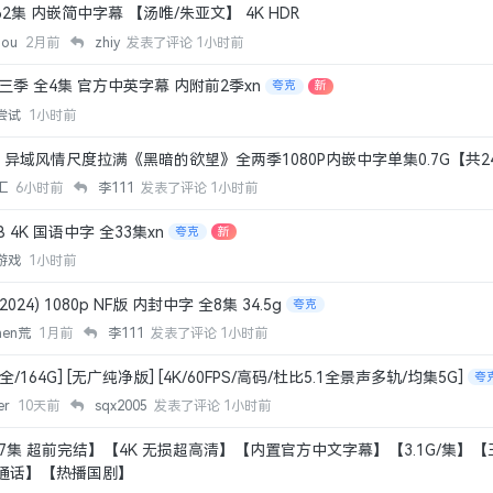
2集 内嵌简中字幕 【汤唯/朱亚文】 4K HDR
hou
2月前
zhiy
发表了评论
1小时前
三季 全4集 官方中英字幕 内附前2季xn
夸克
新
尝试
1小时前
域风情尺度拉满《黑暗的欲望》全两季1080P内嵌中字单集0.7G【共24.
汇
6小时前
李111
发表了评论
1小时前
B 4K 国语中字 全33集xn
夸克
新
游戏
1小时前
4) 1080p NF版 内封中字 全8集 34.5g
夸克
hen荒
1月前
李111
发表了评论
1小时前
6集全/164G] [无广纯净版] [4K/60FPS/高码/杜比5.1全景声多轨/均集5G]
夸
er
10天前
sqx2005
发表了评论
1小时前
全17集 超前完结】【4K 无损超高清】【内置官方中文字幕】【3.1G/集】
通话】【热播国剧】