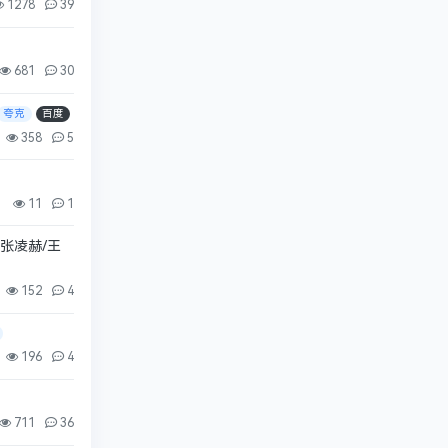
1278
39
681
30
夸克
百度
358
5
11
1
:张凌赫/王
152
4
196
4
711
36