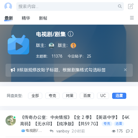
搜索内容...
最新
精华
新帖
电视剧/剧集
版主：
版主：
主题数：
11378
今日贴子：
25
×
采集后请参照版规修改贴子标题，根据剧集格式勾选标签
网盘类型：
全部
夸克
阿里
百度
UC
迅雷
《传奇办公室：中央情报》【全 2 季】【英语中字】【4K
高码】【无水印】【纯净版】【共59.7G】
夸克
迅雷
电视剧/剧集
vanboy
2小时前
175
2