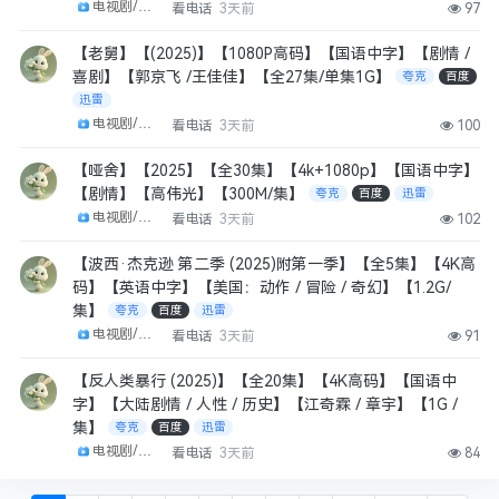
电视剧/剧集
看电话
3天前
97
【老舅】【(2025)】【1080P高码】【国语中字】【剧情 /
喜剧】【郭京飞 /王佳佳】【全27集/单集1G】
夸克
百度
迅雷
电视剧/剧集
看电话
3天前
100
【哑舍】【2025】【全30集】【4k+1080p】【国语中字】
【剧情】【高伟光】【300M/集】
夸克
百度
迅雷
电视剧/剧集
看电话
3天前
102
【波西·杰克逊 第二季 (2025)附第一季】【全5集】【4K高
码】【英语中字】【美国：动作 / 冒险 / 奇幻】【1.2G/
集】
夸克
百度
迅雷
电视剧/剧集
看电话
3天前
91
【反人类暴行 (2025)】【全20集】【4K高码】【国语中
字】【大陆剧情 / 人性 / 历史】【江奇霖 / 章宇】【1G /
集】
夸克
百度
迅雷
电视剧/剧集
看电话
3天前
84