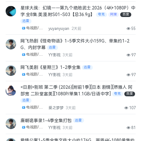
星球大战：幻境——第九个绝地武士.2026（4K+1080P）中
字.全8集.美漫.附S01-S03【总36.9g】
夸克
阿里
百度
迅雷
电视剧/剧集
yuyanyuyan
2天前
55
网飞热剧《怪奇物语》1-5季文件大小159G、单集约1-2
G、内封字幕
迅雷
电视剧/剧集
YY影视
3天前
97
网飞美剧《星期三》1-2季全集
迅雷
电视剧/剧集
YY影视
3天前
97
<日剧>别班 第二季 (2026)[附前1季][日本 剧情][堺雅人 阿
部宽 二阶堂富美][1080P/单集1.1GB/日语中字]
夸克
百度
迅雷
电视剧/剧集
爱之梦梦
3天前
107
唐朝诡事录1-4季全集打包
迅雷
电视剧/剧集
YY影视
3天前
81
爱情公寓1-5季全集文件大小约176G、画质4K-1080单集约