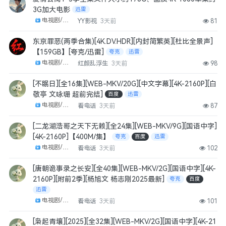
3G加大电影
迅雷
电视剧/剧集
YY影视
3天前
81
东京罪恶(两季合集)[4K.DV.HDR][内封简繁英][杜比全景声]
【159GB】[夸克/迅雷]
夸克
迅雷
电视剧/剧集
红颜乱浮生
3天前
98
[不眠日][全16集][WEB-MKV/20G][中文字幕][4K-2160P][白
敬亭 文咏珊 超前完结]
百度
迅雷
电视剧/剧集
看电话
3天前
87
[二龙湖浩哥之天下无赖][全24集][WEB-MKV/9G][国语中字]
[4K-2160P]【400M/集】
夸克
百度
迅雷
电视剧/剧集
看电话
3天前
102
[唐朝诡事录之长安][全40集][WEB-MKV/2G][国语中字][4K-
2160P][附前2季][杨旭文 杨志刚2025最新]
夸克
百度
迅雷
电视剧/剧集
看电话
3天前
101
[枭起青壤][2025][全32集][WEB-MKV/2G][国语中字][4K-21