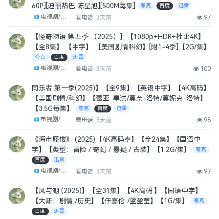
60P][迪丽热巴 陈星旭][500M每集]
夸克
百度
迅雷
电视剧/剧集
看电话
3天前
97
【怪奇物语 第五季 （2025）】【1080p+HDR+杜比4K】
【全8集】 【中字】 【美国剧情科幻】[附1-4季]【2G/集】
夸克
百度
迅雷
电视剧/剧集
看电话
3天前
100
同乐者 第一季(2025)】【全9集】【英语中字】【4K高码】
【美国剧情/科幻】【蕾亚·塞洪/莫奈·洛特/莫妮克·洛特】
【3.5G每集】
夸克
百度
迅雷
电视剧/剧集
看电话
3天前
98
《海市蜃楼》 (2025)【4K高码率】【全24集】【国语中
字】【类型：冒险 / 奇幻 / 悬疑 / 古装】【1.2G/集】
夸克
百度
迅雷
电视剧/剧集
看电话
3天前
97
【风与潮 (2025)】【全31集】【4K高码.】【国语中字】
【大陆：剧情 /历史】【任嘉伦 /蓝盈莹】【1G/集】
夸克
百度
迅雷