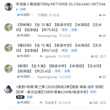
灵戏逼人粤语版1080p.KKTV.WEB-DL.H264.AAC-KKTV.mk
v
迅雷
电视剧/剧集
YY影视
8小时前
44
《恐怖角》【全 10 集】【英语中字】【4K高码】【无水
印】【纯净版】【共75.8G】
夸克
迅雷
电视剧/剧集
huarongrong
10小时前
40
《寡妇湾》【全 10 集】【英语中字】【4K高码】【无水
印】【纯净版】【共57.6G】
夸克
迅雷
电视剧/剧集
sgswzp
13小时前
62
1
《断罪》【全 8 集】【韩语中字】【4K高码】【无水印】
【纯净版】【共25.6G】
夸克
迅雷
电视剧/剧集
huarongrong
14小时前
53
<美剧>母狮 第三季 (2026)[附前2季][美国 谍战 动作 惊悚]
[佐伊・索尔达娜][1080P/单集634MB/英语中字]
夸克
百度
迅雷
电视剧/剧集
凡夫俗子
22小时前
345
3