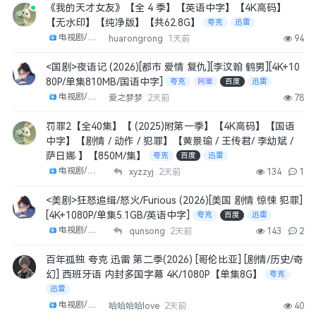
《我的天才女友》【全 4 季】【英语中字】【4K高码】
【无水印】【纯净版】【共62.8G】
夸克
迅雷
电视剧/剧集
huarongrong
1天前
94
<国剧>夜语记 (2026)[都市 爱情 复仇][李汶翰 鹤男][4K+10
80P/单集810MB/国语中字]
夸克
阿里
百度
迅雷
电视剧/剧集
爱之梦梦
2天前
78
罚罪2【全40集】【 (2025)附第一季】【4K高码】【国语
中字】【剧情 / 动作 / 犯罪】【黄景瑜 / 王传君/ 李幼斌 /
萨日娜 】【850M/集】
夸克
百度
迅雷
电视剧/剧集
xyzzyj
2天前
134
1
<美剧>狂怒追缉/怒火/Furious (2026)[美国 剧情 惊悚 犯罪]
[4K+1080P/单集5.1GB/英语中字]
夸克
百度
迅雷
电视剧/剧集
qunsong
2天前
143
2
百年孤独 夸克 迅雷 第二季(2026) [哥伦比亚] [剧情/历史/奇
幻] 西班牙语 内封多国字幕 4K/1080P【单集8G】
夸克
迅雷
电视剧/剧集
哈哈哈哈love
2天前
40