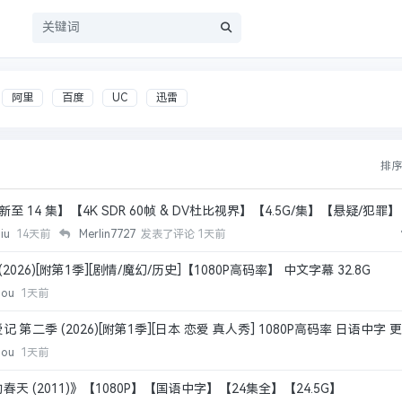
员
阿里
百度
UC
迅雷
排
【更新至 14 集】【4K SDR 60帧 & DV杜比视界】【4.5G/集】【悬疑/犯
hiu
14天前
Merlin7727
发表了评论
1天前
026)[附第1季][剧情/魔幻/历史]【1080P高码率】 中文字幕 32.8G
hou
1天前
第二季 (2026)[附第1季][日本 恋爱 真人秀] 1080P高码率 日语中字
hou
1天前
 (2011)》【1080P】【国语中字】【24集全】【24.5G】