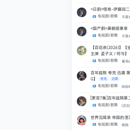
<日剧>怪奇-伊藤润二
电视剧/剧集
不爱
<国产剧>唐朝诡事录
电视剧/剧集
不爱
【百花杀(2026)】【
主演: 孟子义 / 何与】
电视剧/剧集
看电
百年孤独 夸克 迅雷 第二
G】
夸克
迅雷
电视剧/剧集
哈哈哈
[更至7集]百年孤独第二
电视剧/剧集
l258
世界见闻录 帝国的湮
电视剧/剧集
桃桃