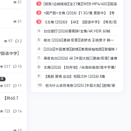
31
1
[剥茧/边城暗战][全21集][WEB-MP4/40G][国语
2
<国产剧>主角 (2026)【1.3G/集 更新中】【夸
配音/中文字幕][4K-2160P][罗云熙 刘雅瑟 2025最
31
3
《主角 (2026)》【4K】【国语中字】【夸克/百
克网盘】
新]
4
白日提灯(2026)慕胥辞/全集/4K.HDR.60帧
度】
5
暗处 (2026)[悬疑 犯罪][徐梦洁 王晓赟子 韩一
率.DV/夸克【单集1～5GB
97
2
6
[2026][中国香港][剧情][香港探秘地图][黎耀祥 /
霆] [24集全][4K+1080P/单集426MB/国语中字]
B/国语中字]
7
黑夜告白(2026) 4K [中国大陆] [悬疑/犯罪] 潘粤
龚嘉欣 / 丁子朗][全20集]（更至01集）
537
10
8
主角(2026) 【刘存浩】/4k高码画质/简中字幕/
明/王鹤棣 国语中字
9
【美剧 爱情 运动】校园之外 (2026) 8集
夸克/百度网盘资源【单集1～3GB】
百度
10
他为什么依然单身(2025) [中国大陆] [剧情/爱
全/1080p/中文字幕【艾拉·布赖特 / 贝尔蒙特·卡梅
597
11
情] 4K+1080P 单集 4.8G
利】
【共60.7
723
14
43