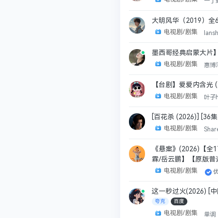
一丁
大明风华（2019）全6
电视剧/剧集
lans
墨西哥经典启蒙大片】异
电视剧/剧集
惠博
【台剧】爱爱内含光 (202
电视剧/剧集
叶子
[百花杀 (2026)] [3
电视剧/剧集
Shar
《悬案》(2026)【
霖/岳云鹏】【原版普
电视剧/剧集
这一秒过火(2026) 
夸克
百度
电视剧/剧集
单调