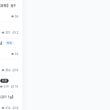
出没有】全9
36
201
2
g】
夸克
34
256
8
百度
419
15
01.1g】
416
8