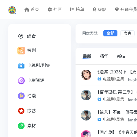
首页
社区
榜单
版规
开通会
网盘类型：
全部
夸克
综合
短剧
最新
精华
新帖
电视剧/剧集
《悬案‎ (2026) 》
电视剧/剧集
huiy
电影资源
【百年孤独 第二季】 (2
动漫
电视剧/剧集
lans
综艺
【综艺】不良一族寻爱记 
电视剧/剧集
lans
素材
【国产剧】《李春天的春天