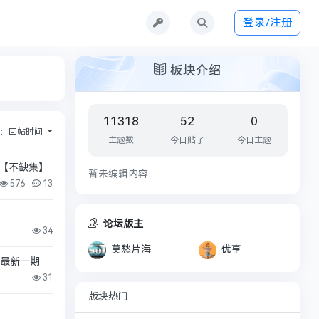
登录/注册
板块介绍
11318
52
0
序：
回帖时间
主题数
今日贴子
今日主题
罪】【不缺集】
暂未编辑内容...
576
13
论坛版主
34
莫愁片海
优享
 更最新一期
31
版块热门