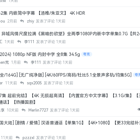
致微
1天前
2集 内嵌简中字幕 【汤唯/朱亚文】 4K HDR
hou
2月前
zhiy
发表了评论
1天前
域风情尺度拉满《黑暗的欲望》全两季1080P内嵌中字单集0.7G【共24.
汇
1天前
李111
发表了评论
1天前
4) 1080p NF版 内封中字 全8集 34.5g
夸克
hen荒
1月前
李111
发表了评论
1天前
6集全/164G] [无广纯净版] [4K/60FPS/高码/杜比5.1全景声多轨/均集5G]
夸
er
11天前
sqx2005
发表了评论
1天前
全17集 超前完结】【4K 无损超高清】【内置官方中文字幕】【3.1G/集】
通话】【热播国剧】
优享
10天前
Merlin7727
发表了评论
1天前
[中国大陆] [剧情 / 爱情] 汉语普通话【单集1G】【4K+1080】【更33完结
11天前
pzzzxl
发表了评论
1天前