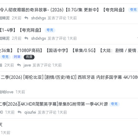
令人彻夜难眠的奇异故事- (2026)【0.7G/集 更新中】【夸克网盘】
夸克
或稀泥
2天前
shdxhgx
发表了评论
1天前
【1-4季】【夸克网盘】
夸克
或稀泥
2月前
shdxhgx
发表了评论
1天前
全36集】【1080P高码】【国语中字】【单集/0.5G】【大陆：剧情 / 爱情 
夸克
阿里
百度
话
2天前
jave
发表了评论
1天前
季(2026) [哥伦比亚] [剧情/历史/奇幻] 西班牙语 内封多国字幕 4K/10
哈love
1天前
季[2026][4K.HDR简繁英字幕]单集8G附带第一季4K片源
夸克
00
1天前
qisufei
发表了评论
1天前
灭
1天前