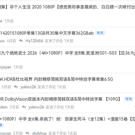
集】非个人生活 2020 1080P【感觉男同事是最爽的，白白嫖一次啥付
ke
1天前
20151080P单集13GB共30集中文字幕362GBab
夸克
zuo
4月前
Ha123456
发表了评论
1天前
绝地武士.2026（4K+1080P）中字.全8集.美漫.附S01-S03【总36.9
nyuyan
1天前
 4K.HDR&杜比视界 内封精修简韩双语&简中特效字幕单集6.5G
控
3月前
yukino26
发表了评论
1天前
DR.DolbyVision双版本内封精修简韩双语&简中特效字幕 【109G】
夸克
lokim
3月前
yukino26
发表了评论
1天前
K+1080P）中字.全6集.杀疯了！附：剑豪生死斗（全12集）+漫画15卷【总2
雷
nyuyan
5月前
shdxhgx
发表了评论
1天前