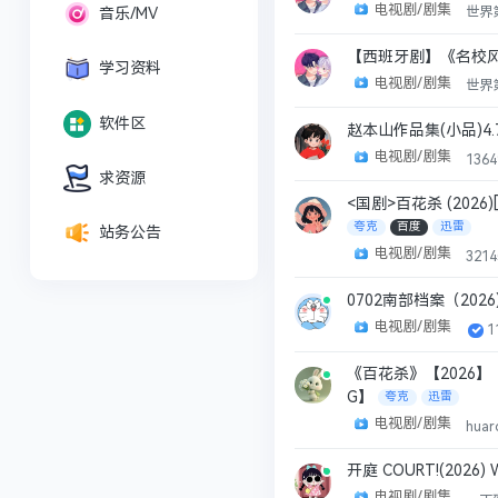
电视剧/剧集
世界
音乐/MV
【西班牙剧】《名校风暴
学习资料
电视剧/剧集
世界
软件区
赵本山作品集(小品)4.
电视剧/剧集
136
求资源
<国剧>百花杀 (2026)
夸克
百度
迅雷
站务公告
电视剧/剧集
321
0702南部档案（202
电视剧/剧集
1
《百花杀》【2026】
G】
夸克
迅雷
电视剧/剧集
hua
开庭 COURT!(2026
电视剧/剧集