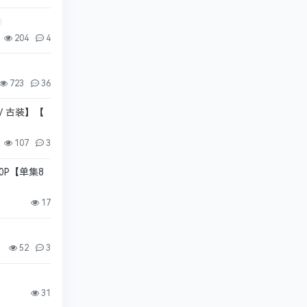
204
4
723
36
/ 古装】【
107
3
80P【单集8
17
52
3
31