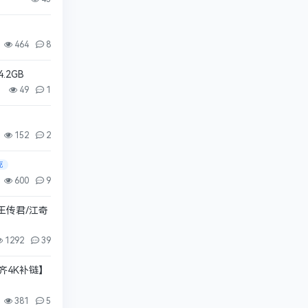
464
8
2GB
49
1
152
2
克
600
9
【王传君/江奇
1292
39
补齐4K补链】
381
5