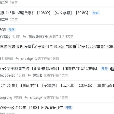
第二等
1天前
 1-8季+短篇故事》【1080P】【中文字幕】【60.8G】
夸克
第二等
1天前
7GB
夸克
4973258
1月前
18638589395
发表了评论
1天前
[古装 权谋 复仇 爱情][孟子义 何与 徐正溪 范帅琦] [4K+1080P/单集1.4G
456
8天前
shdxhgx
发表了评论
1天前
6) 4K 更至33集完结 【剧情/奇幻/冒险】【张新成/丁禹兮/姜珮】
夸克
163304460
1月前
旁观者
发表了评论
1天前
【全 36 集】【国语中字】【4K高码】【无水印】【纯净版】【单集1.6G】
rongrong
9天前
shdxhgx
发表了评论
1天前
) WEB—4K 全12集 【18G】国语/粤语中字
夸克