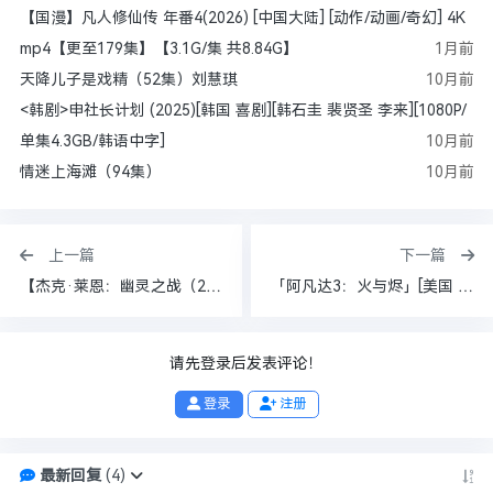
【国漫】凡人修仙传 年番4(2026) [中国大陆] [动作/动画/奇幻] 4K
mp4【更至179集】【3.1G/集 共8.84G】
1月前
天降儿子是戏精（52集）刘慧琪
10月前
<韩剧>申社长计划 (2025)[韩国 喜剧][韩石圭 裴贤圣 李来][1080P/
单集4.3GB/韩语中字]
10月前
情迷上海滩（94集）
10月前
上一篇
下一篇
【杰克·莱恩：幽灵之战（2026）】【1080P高清】【英语中字】【美国：剧情 / 动作】【主演: 约翰·卡拉辛斯基 】【上映日期: 2026-05-20(美国网络)】【片长:105分钟】【3.3G】
「阿凡达3：火与烬」[美国 科幻 动作][1080P高码率][中英字幕][2026][附前2部4K加长版]
请先登录后发表评论！
登录
注册
最新回复
(
4
)