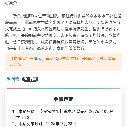
◎简介：
街景地图PD秀仁带领团队，前往传闻诡异的杀木池水库补拍路
段画面——此前素材中莫名出现了无法解释的人形。团队必须在当
天完成重拍，可踏入水库区域后，怪事接连发生：镜头捕捉到无人
的身影，失踪的前辈突然现身，水下传来若有似无的低语。夜幕降
临，信号逐渐消失，成员们接连遭遇离奇状况，黑暗的水库深处，
似乎有什么东西正循着水声，向他们缓缓靠近。
【待登录】先
登录
，再
<回复>
查看资源（开通VIP会员无需登
录回复）
夸克
百度
免责声明
1、本贴标题：【惊悚/恐怖】杀木地 살목지 (2026) 1080P
中字 5.5G
2、本贴发布时间：2026年05月28日