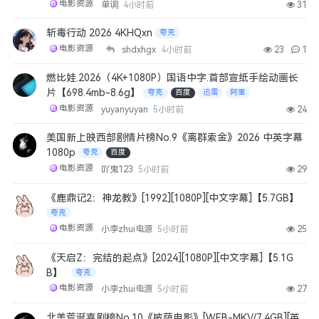
电影资源
单调
4小时前
31
斩毒行动 2026 4KHQxn
夸克
电影资源
shdxhgx
4小时前
23
1
燃比娃.2026（4K+1080P）国语中字.首部宣纸手绘动画长
片【698.4mb-8.6g】
夸克
百度
迅雷
阿里
电影资源
yuyanyuyan
5小时前
24
美国新上映西部剧情片榜No.9《离群索金》2026 中英字幕
1080p
夸克
百度
电影资源
吖鬼123
5小时前
29
《鹿鼎记2：神龙教》[1992][1080P][中文字幕]【5.7GB】
夸克
电影资源
小李zhui电源
5小时前
25
《天启Z：完结的起点》[2024][1080P][中文字幕]【5.1G
B】
夸克
电影资源
小李zhui电源
5小时前
27
北美荒诞喜剧榜No.10《披萨电影》[WEB-MKV/7.4GB][英