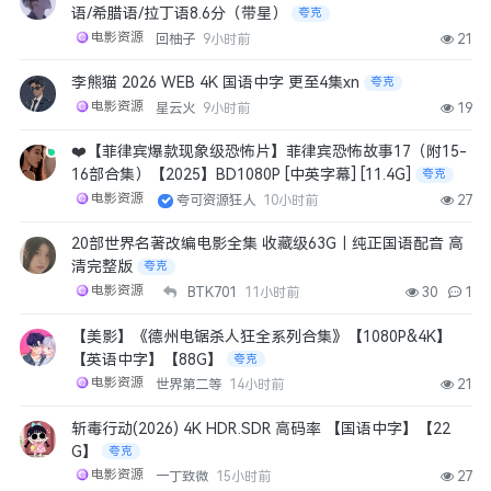
语/希腊语/拉丁语8.6分（带星）
夸克
电影资源
回柚子
9小时前
21
李熊猫 2026 WEB 4K 国语中字 更至4集xn
夸克
电影资源
星云火
9小时前
19
❤️【菲律宾爆款现象级恐怖片】菲律宾恐怖故事17（附15-
16部合集）【2025】BD1080P [中英字幕] [11.4G]
夸克
电影资源
夸可资源狂人
10小时前
27
20部世界名著改编电影全集 收藏级63G｜纯正国语配音 高
清完整版
夸克
电影资源
BTK701
11小时前
30
1
【美影】《德州电锯杀人狂全系列合集》【1080P&4K】
【英语中字】【88G】
夸克
电影资源
世界第二等
14小时前
21
斩毒行动(2026) 4K HDR.SDR 高码率 【国语中字】【22
G】
夸克
电影资源
一丁致微
15小时前
27