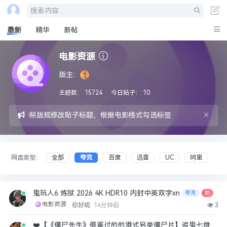
搜索内容...
最新
精华
新帖
电影资源
版主：
主题数：
15724
今日贴子：
10
×
集后请参照版规修改贴子标题，根据电影格式勾选标签
网盘类型：
全部
夸克
百度
迅雷
UC
阿里
鬼玩人6 炼狱 2026 4K HDR10 内封中英双字xn
夸克
新
电影资源
你好呢
14分钟前
3
❤️【《僵尸先生》借鉴过的的港式另类僵尸片】追鬼七雄