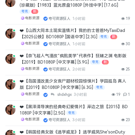
(珍藏版)【1983】蓝光原盘1080P [外挂中字] [17.6G]
夸克
新
电影资源
夸可资源狂人
1小时前
19
❤️【山西大同本土现实温情片】我的的士爸爸MyTaxiDad
【2025公映】BD1080P [国语中字] [2.3G]
夸克
新
电影资源
夸可资源狂人
1小时前
30
❤️【奈飞超人气漫改“疯批美学”代表作】狂赌之渊 电影版
【2019】BD1080P [中文字幕] [5.9G]
夸克
新
电影资源
夸可资源狂人
2小时前
25
❤️【岛国漫改美少女丧尸题材校园惊悚片】学园孤岛 真人
版【2019】BD1080P [中文字幕] [6.3G]
夸克
电影资源
shdxhgx
3小时前
19
1
❤️【黑泽清导演的经典奇幻爱情片】岸边之旅【2015】BD
1080P [中文字幕] [2.5G]
夸克
电影资源
夸可资源狂人
3小时前
23
❤️【韩国经典女版《逃学威龙》】逃学威凤She'sonDuty