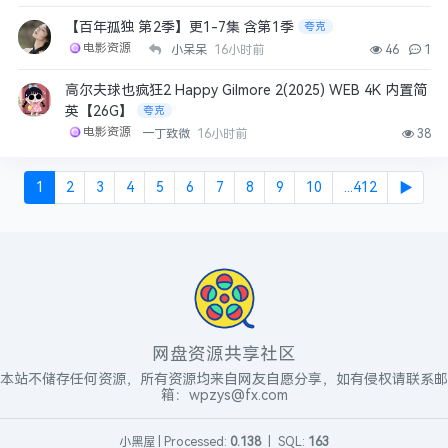
【百年孤独 第2季】更1-7集 含第1季
夸克
电影资源
小呆呆
16小时前
46
1
高尔夫球也疯狂2 Happy Gilmore 2(2025) WEB 4K 内置简
英【26G】
夸克
电影资源
一丁致微
16小时前
38
1
2
3
4
5
6
7
8
9
10
...412
▶
网盘资源共享社区
本站不储存任何资源，所有资源均来自网友自愿分享，如有侵权请联系邮
箱：wpzys@fx.com
小黑屋
|
Processed:
0.138
|
SQL:
163