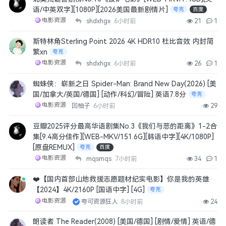
语/中英双字][1080P][2026美国最新剧情片]
夸克
百度
电影资源
shdxhgx
6小时前
21
1
斯特林角Sterling Point 2026 4K HDR10 杜比音效 内封简
繁xn
夸克
电影资源
shdxhgx
6小时前
26
1
蜘蛛侠：崭新之日 Spider-Man: Brand New Day(2026) [美
国/加拿大/英国/德国] [动作/科幻/冒险] 英语7.8分
夸克
电影资源
回柚子
6小时前
29
豆瓣2025评分最高华语剧集No.3《我们与恶的距离》1-2合
集[9.4高分佳作][WEB-MKV/151.6G][韩语中字][4K/1080P]
[原盘REMUX]
夸克
百度
电影资源
mqsmqs
7小时前
34
1
❤️【国内首部山地救援志愿题材纪实电影】你是我的英雄
【2024】4K/2160P [国语中字] [4G]
夸克
电影资源
夸可资源狂人
8小时前
24
朗读者 The Reader(2008) [美国/德国] [剧情/爱情] 英语/德