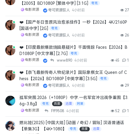
【2005】BD1080P [繁体中字] [3.1G]
夸克
电影资源
夸可资源狂人
4小时前
27
❤️【国产冬日雪原风治愈系佳作】一秒【2026】4K/2160P
[国语中字] [2G]
夸克
电影资源
夸可资源狂人
4小时前
26
❤️【印度最新爆款烧脑悬疑片】千面情踪 Faces【2026】B
D1080P [中文字幕] [2.7G]
夸克
电影资源
www890
4小时前
45
1
❤️【奈飞最新传奇人物纪录片】国际象棋女王 Queen of C
hess【2026】BD1080P [中英字幕] [3.5G]
夸克
电影资源
夸可资源狂人
4小时前
29
孤军突围.2026（+1080P）中字.一名军官冲出战争重围【3.
6g-3.8g】
夸克
百度
迅雷
阿里
电影资源
Fff9508
4小时前
52
1
燃比娃(2025) [中国大陆] [动画 / 奇幻 / 冒险] 汉语普通话
【单集3G】【4K+1080】
夸克
百度
迅雷