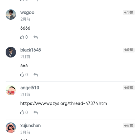
wxgoo
470
楼
2月前
6666
0
black1645
469
楼
2月前
666
0
angel510
468
楼
2月前
https://www.wpzys.org/thread-47374.htm
0
xujunshan
467
楼
3月前