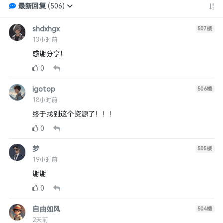
最新回复
(
506
)
shdxhgx
507
楼
13小时前
感谢分享！
0
igotop
506
楼
18小时前
终于找到这个资源了！！！
0
梦
505
楼
19小时前
谢谢
0
自由如风
504
楼
2天前