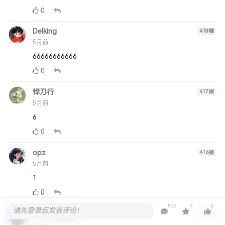
0
Delking
418
楼
5月前
66666666666
0
悍刀行
417
楼
5月前
6
0
opz
416
楼
5月前
1
0
506
3
2
请先登录后发表评论！
heihei
斗战无双
415
楼
5月前