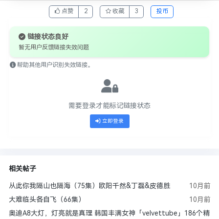
点赞
2
收藏
3
投币
链接状态良好
暂无用户反馈链接失效问题
帮助其他用户识别失效链接。
需要登录才能标记链接状态
立即登录
相关帖子
从此你我隔山也隔海（75集）欧阳千然&丁磊&皮德胜
10月前
大难临头各自飞（66集）
10月前
奥迪A8大灯，灯亮就是真理 韩国丰满女神「velvettube」186个精