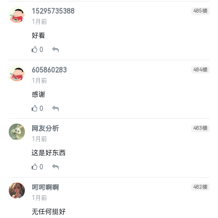
15295735388
485
楼
1月前
好看
0
605860283
484
楼
1月前
感谢
0
网友分析
483
楼
1月前
这是好东西
0
呵呵啊啊
482
楼
1月前
无任何挺好