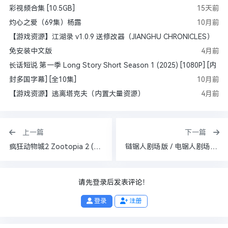
彩视频合集 [10.5GB]
15天前
灼心之爱（69集）杨露
10月前
【游戏资源】江湖录 v1.0.9 送修改器（JIANGHU CHRONICLES）
免安装中文版
4月前
长话短说 第一季 Long Story Short Season 1 (2025) [1080P] [内
封多国字幕] [全10集]
10月前
【游戏资源】逃离塔克夫（内置大量资源）
4月前
上一篇
下一篇
疯狂动物城2 Zootopia 2 (2025) [美国] [喜剧 / 动画 / 悬疑 / 犯罪 / 冒险] 英语 / 暂无 高分
链锯人剧场版 / 电锯人剧场版：蕾塞篇【4K 杜比视界 HDR10 | 1080P】【内封官方中字】
请先登录后发表评论！
登录
注册