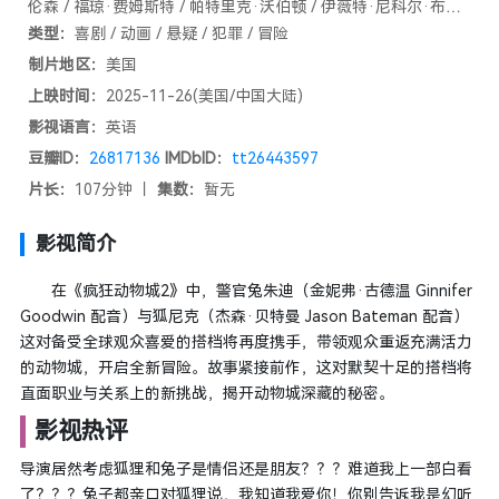
伦森 / 福琼·费姆斯特 / 帕特里克·沃伯顿 / 伊薇特·尼科尔·布朗 /
安迪·萨姆伯格 / 大卫·斯特雷泽恩 / 麦考利·卡尔金 / 布兰达·宋
类型：
喜剧 / 动画 / 悬疑 / 犯罪 / 冒险
制片地区：
美国
上映时间：
2025-11-26(美国/中国大陆)
影视语言：
英语
豆瓣ID：
26817136
IMDbID：
tt26443597
片长：
107分钟 丨
集数：
暂无
影视简介
在《疯狂动物城2》中，警官兔朱迪（金妮弗·古德温 Ginnifer
Goodwin 配音）与狐尼克（杰森·贝特曼 Jason Bateman 配音）
这对备受全球观众喜爱的搭档将再度携手，带领观众重返充满活力
的动物城，开启全新冒险。故事紧接前作，这对默契十足的搭档将
直面职业与关系上的新挑战，揭开动物城深藏的秘密。
影视热评
导演居然考虑狐狸和兔子是情侣还是朋友？？？难道我上一部白看
了？？？兔子都亲口对狐狸说，我知道我爱你！你别告诉我是幻听