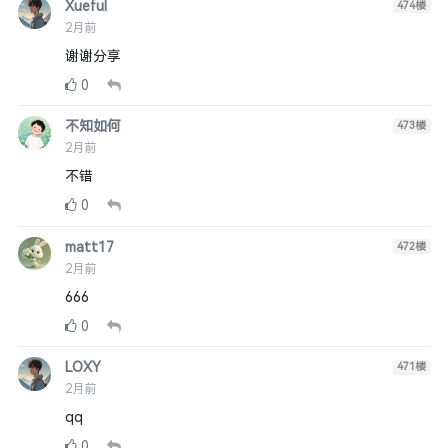
Xueful
474
楼
2月前
谢谢分享
0
不知如何
473
楼
2月前
不错
0
matt17
472
楼
2月前
666
0
LOXY
471
楼
2月前
qq
0