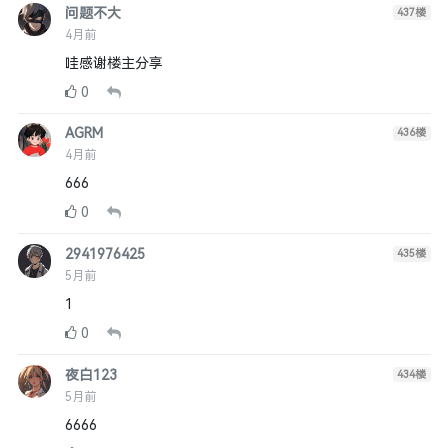
问题不大
437
楼
4月前
哇感谢楼主分享
0
AGRM
436
楼
4月前
666
0
2941976425
435
楼
5月前
1
0
夜白123
434
楼
5月前
6666