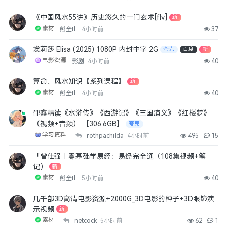
hck541089702
打卡
《中国风水55讲》历史悠久的一门玄术[flv]
新
4月前
👍
0
素材
熊全山
4小时前
37
埃莉莎 Elisa (2025) 1080P 内封中字 2G
夸克
百度
新
liuyu588
电影资源
影剧
4小时前
40
牛逼
3月前
👍
0
算命、风水知识【系列课程】
新
素材
熊全山
4小时前
40
koyote
邵鑫精读《水浒传》《西游记》《三国演义》《红楼梦》
打卡
（视频+音频） 【306.6GB】
夸克
2月前
👍
0
学习资料
rothpachilda
4小时前
495
15
河底的淤泥
「曾仕强｜零基础学易经：易经完全通（108集视频+笔
留一下脚印
记）
新
素材
熊全山
5小时前
40
2月前
👍
1
几千部3D高清电影资源+2000G_3D电影的种子+3D眼镜演
oooooopp
示视频
新
DD
素材
netcock
5小时前
62
1