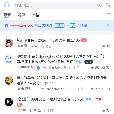
搜索内容...
哈鬼
最新
精华
新帖
铁粉
×
4月前
👍
0
址：
www.wpzys.org
防止失联请
Ctrl
+
D
⭐收藏！
2655780151
凡人修仙传（2026）4K 高码率 更至186
新
飞驰人生
动漫
sennn
3小时前
32
4月前
👍
0
奥德赛 The Odyssey(2026) 1080P【诺兰导演作品】[美
国/英国] [动作/历史/奇幻/冒险] 英语
夸克
百度
anthonyguo1985
电影资源
我去额是大的
3小时前
283
33
周杰伦
4月前
👍
0
漫长的季节 (2023) [中国大陆] [剧情 / 家庭 / 犯罪] 汉语普
通话 / 9.4 高分 12集 66G
端木寒
电视剧/剧集
shenzhener0511
3小时前
599
20
魔胎
【短剧】08月08日丨短剧合集21部[18.7G]
夸克
百度
4月前
👍
0
新
短剧
吖鬼123
3小时前
33
sw83088