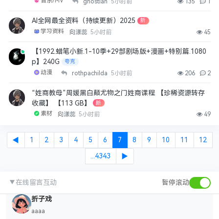
音乐/MV
ghostian
5小时前
135
1
0703
现在打开都显示板块不存在为什么
AI全网最全资料（持续更新）2025
新
6天前
👍
0
学习资料
向漾蕊
5小时前
45
【1992.蜡笔小新.1-10季+29部剧场版+漫画+特别篇.1080
0703
p】240G
夸克
有人吗
动漫
rothpachilda
5小时前
206
2
6天前
👍
0
“姓商教母”周媛黑白颠尤物之门姓商课程 【珍稀资源转存
17798155181
收藏】 【113 GB】
新
困困
素材
向漾蕊
5小时前
49
6天前
👍
0
◀
1
2
3
4
5
6
7
8
9
10
11
12
wy2028
...4343
▶
金
6天前
👍
0
▼
在线留言互动
暂停滚动
折子戏
aaaa