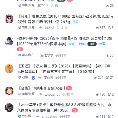
4月前
👍
0
电影资源
JKYY
3小时前
28
wsx123
【韩影】看见恶魔 (2010) 1080p 国际版142分钟/加长版14
剑来
4分钟 两版 内嵌/内封中字 24.5g
夸克
4月前
👍
0
电影资源
放不进
4小时前
357
5
<国剧>莫得闲(2026)[战争 剧情][肖战 周依然 彭昱畅]全3集
Merlin7727
[1080P/单集773MB/国语中字]
夸克
阿里
百度
迅雷
麦迪逊河谷
新
4月前
👍
0
电视剧/剧集
爱之梦梦
4小时前
37
【国漫】《镖人 第二季》(2026) 【更至08集】【4K HDR
bluerain
无损超高清】【内置官方中文字幕】【0.5G/集】
无敌少侠
动漫
麦丽素
4小时前
224
21
4月前
👍
0
【合集】19禁电影合集[46部]
新
观棋
电影资源
zhouzhou
4小时前
120
2
打卡
【win+苹果+安卓】剪映专业版6.3 SVIP解锁超级会员，永
4月前
👍
0
久体验专业视频剪辑（共10GB）
新
软件区
zhouzhou
4小时前
111
1