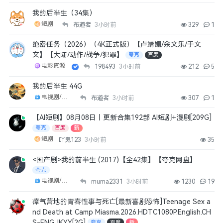
正义女神
我的后半生（34集）
短剧
4月前
👍
0
布道者
3小时前
329
1
绝密任务（2026）（4K正式版）【卢靖姗/余文乐/于文
fudonglai
文】【大陆/动作/战争/犯罪】
夸克
百度
沉默的舰队2
电影资源
198493
3小时前
212
5
4月前
👍
0
我的后半生 44G
电视剧/剧集
布道者
3小时前
307
1
貴的
逐玉
【AI短剧】08月08日丨更新合集192部 AI短剧+漫剧[209G]
4月前
👍
0
夸克
百度
新
短剧
吖鬼123
3小时前
35
ymkof82
<国产剧>我的前半生 (2017)【全42集】【夸克网盘】
我有很多资源要分享，怎么做呢
夸克
4月前
👍
0
电视剧/剧集
muma2331
3小时前
1230
19
1740557982
瘴气营地的青春性事与死亡[最新喜剧恐怖]Teenage Sex a
冬去春来
nd Death at Camp Miasma.2026.HDTC1080P.English.CH
S-ENG.JKYY[2G]
夸克
百度
新