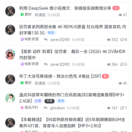
19天前
👍
0
利用 DeepSeek 做小说推文：保姆级实战教程分享
新
素材
向漾蕊
5小时前
41
moru
打卡
惩罚者系列两部合集 4K REMUX原盘 杜比视界 国英音轨 内
13天前
👍
0
封字幕130.3G
夸克
电影资源
qwer2QWE
5小时前
332
8
asd007
【美影 动作 犯罪】惩罚者：最后一击 (2026) 4K DV&HDR
好站
内封简中
7天前
👍
0
电影资源
qwer2QWE
5小时前
364
5
余哥明天
布丁大法写真视频 - 熟女の色気 #黑丝 [25P]
新
进入首页
素材
向漾蕊
5小时前
45
6天前
👍
0
盘点抖音常年霸榜的热门古风歌曲282首精选集推荐[MP3+
2.4GB]
迅雷
百度
夸克
ptqtosf
音乐/MV
ghostian
5小时前
161
1
666
6天前
👍
0
【车载精选】【抖音热歌终极收藏】近5年刷屏爆款BGM全
集共431首，首首令人如痴如醉【MP3+2.8G】