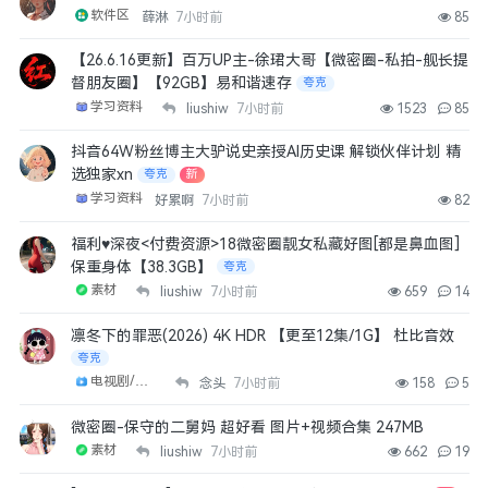
软件区
薛淋
7小时前
85
liuyu588
【26.6.16更新】百万UP主-徐珺大哥【微密圈-私拍-舰长提
牛逼
督朋友圈】【92GB】易和谐速存
夸克
3月前
👍
0
学习资料
liushiw
7小时前
1523
85
抖音64W粉丝博主大驴说史亲授AI历史课 解锁伙伴计划 精
koyote
选独家xn
夸克
新
打卡
学习资料
好累啊
7小时前
82
2月前
👍
0
福利♥深夜<付费资源>18微密圈靓女私藏好图[都是鼻血图]
河底的淤泥
保重身体【38.3GB】
夸克
留一下脚印
素材
liushiw
7小时前
659
14
2月前
👍
1
凛冬下的罪恶(2026) 4K HDR 【更至12集/1G】 杜比音效
夸克
oooooopp
电视剧/剧集
念头
7小时前
158
5
DD
16天前
👍
0
微密圈-保守的二舅妈 超好看 图片+视频合集 247MB
素材
liushiw
7小时前
662
19
moru