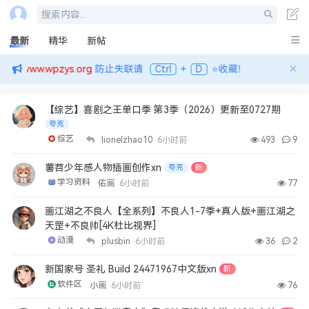
铁粉
搜索内容...
4月前
👍
0
最新
精华
新帖
2655780151
×
址：
www.wpzys.org
防止失联请
Ctrl
+
D
⭐收藏！
飞驰人生
4月前
👍
0
【综艺】喜剧之王单口季 第3季（2026）更新至0727期
夸克
anthonyguo1985
综艺
lionelzhao10
6小时前
493
9
周杰伦
4月前
👍
0
薯苕少年感人物插画创作xn
夸克
新
学习资料
佑画
6小时前
77
端木寒
画江湖之不良人【全系列】不良人1-7季+真人版+画江湖之
魔胎
天罡+不良帅[4K杜比视界] ​​​
4月前
👍
0
动漫
plusbin
6小时前
36
2
sw83088
新国家号 圣礼 Build 24471967中文版xn
新
正义女神
软件区
小画
6小时前
76
4月前
👍
0