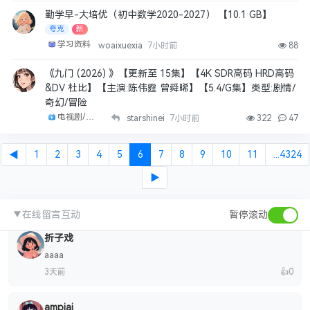
勤学早-大培优（初中数学2020-2027） 【10.1 GB】
夸克
新
0703
学习资料
woaixuexia
7小时前
88
有人吗
3天前
👍
0
《九门 (2026) 》【更新至 15集】【4K SDR高码 HRD高码
&DV 杜比】【主演:陈伟霆 曾舜晞】【5.4/G集】类型:剧情/
17798155181
奇幻/冒险
困困
电视剧/剧集
starshinei
7小时前
322
47
3天前
👍
0
◀
1
2
3
4
5
6
7
8
9
10
11
...4324
wy2028
▶
金
3天前
👍
0
▼
在线留言互动
暂停滚动
折子戏
aaaa
3天前
👍
0
ampiai