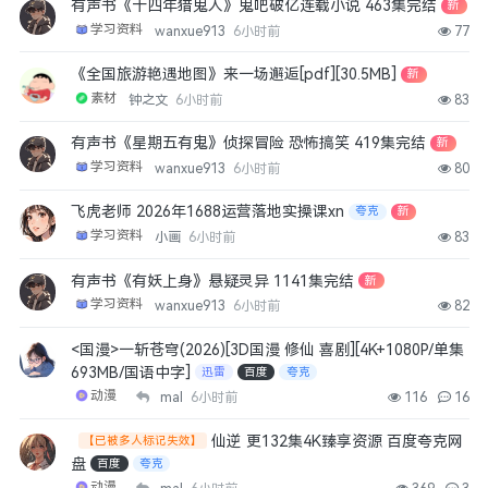
有声书《十四年猎鬼人》鬼吧破亿连载小说 463集完结
新
学习资料
wanxue913
6小时前
77
fudonglai
沉默的舰队2
《全国旅游艳遇地图》来一场邂逅[pdf][30.5MB]
新
4月前
👍
0
素材
钟之文
6小时前
83
有声书《星期五有鬼》侦探冒险 恐怖搞笑 419集完结
新
貴的
学习资料
wanxue913
6小时前
80
逐玉
4月前
👍
0
飞虎老师 2026年1688运营落地实操课xn
夸克
新
学习资料
小画
6小时前
83
ymkof82
有声书《有妖上身》悬疑灵异 1141集完结
新
我有很多资源要分享，怎么做呢
学习资料
wanxue913
6小时前
82
4月前
👍
0
<国漫>一斩苍穹(2026)[3D国漫 修仙 喜剧][4K+1080P/单集
1740557982
693MB/国语中字]
迅雷
百度
夸克
冬去春来
动漫
mal
6小时前
116
16
4月前
👍
0
仙逆 更132集4K臻享资源 百度夸克网
【已被多人标记失效】
盘
百度
夸克
wsx123
动漫