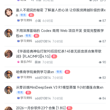
mal
6小时前
369
3
剑来
4月前
👍
0
富人不能说的秘密 了解富人的心法 让你脱贫跨越阶级的课x
n
夸克
新
学习资料
小画
6小时前
87
Merlin7727
麦迪逊河谷
不用深厚基础的 Codex 商用 Web 项目开发 变现完整教学
4月前
👍
0
包xn
夸克
新
学习资料
sdd010814
7小时前
87
bluerain
《华语经典神仙打架90后回忆杀145首无损音质合集带歌
无敌少侠
词》[FLAC/MP3][4.1G]
新
4月前
👍
0
音乐/MV
薛淋
7小时前
90
观棋
哈佛商学院案例学习课xn
夸克
新
打卡
学习资料
sdd010814
7小时前
83
4月前
👍
0
从零训练MiniDeepSeek V3 R1模型蒸馏 9小时最强合集xn
夸克
新
hck541089702
学习资料
sdd010814
7小时前
84
打卡
4月前
👍
0
2026一月份软件23个合集 [1.8G]
新