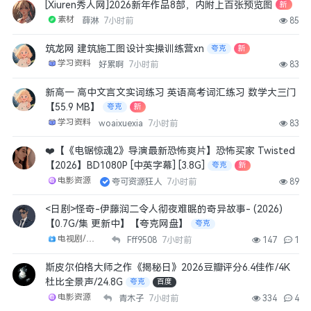
[Xiuren秀人网]2026新年作品8部，内附上百张预览图
新
打卡
素材
薛淋
7小时前
85
10天前
👍
0
筑龙网 建筑施工图设计实操训练营xn
夸克
新
学习资料
asd007
好累啊
7小时前
83
好站
新高一 高中文言文实词练习 英语高考词汇练习 数学大三门
4天前
👍
0
【55.9 MB】
夸克
新
学习资料
woaixuexia
7小时前
83
余哥明天
进入首页
❤️【《电锯惊魂2》导演最新恐怖爽片】恐怖买家 Twisted
【2026】BD1080P [中英字幕] [3.8G]
夸克
新
3天前
👍
0
电影资源
夸可资源狂人
7小时前
89
ptqtosf
<日剧>怪奇-伊藤润二令人彻夜难眠的奇异故事- (2026)
666
【0.7G/集 更新中】【夸克网盘】
夸克
3天前
👍
0
电视剧/剧集
Fff9508
7小时前
147
1
斯皮尔伯格大师之作《揭秘日》2026豆瓣评分6.4佳作/4K
0703
杜比全景声/24.8G
夸克
百度
现在打开都显示板块不存在为什么
电影资源
青木子
7小时前
334
4
3天前
👍
0