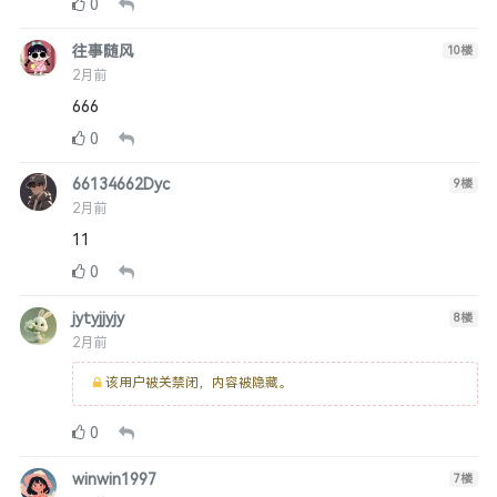
0
往事随风
10
楼
2月前
666
0
66134662Dyc
9
楼
2月前
11
0
jytyjjyjy
8
楼
2月前
该用户被关禁闭，内容被隐藏。
0
winwin1997
7
楼