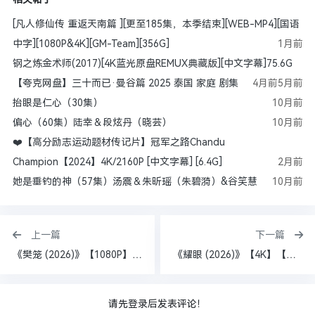
[凡人修仙传 重返天南篇 ][更至185集，本季结束][WEB-MP4][国语
中字][1080P&4K][GM-Team][356G]
1月前
钢之炼金术师(2017)[4K蓝光原盘REMUX典藏版][中文字幕]75.6G
【夸克网盘】三十而已·曼谷篇 2025 泰国 家庭 剧集
4月前
5月前
抬眼是仁心（30集）
10月前
偏心（60集）陆幸＆段炫丹（晓芸）
10月前
❤️【高分励志运动题材传记片】冠军之路Chandu
Champion【2024】4K/2160P [中文字幕] [6.4G]
2月前
她是垂钓的神（57集）汤震＆朱昕瑶（朱碧漪）&谷笑慧
10月前
上一篇
下一篇
《樊笼 (2026)》【1080P】【国语中字】【共23集】
《耀眼 (2026)》【4K】【国语中字】【夸克/百度】
请先登录后发表评论！