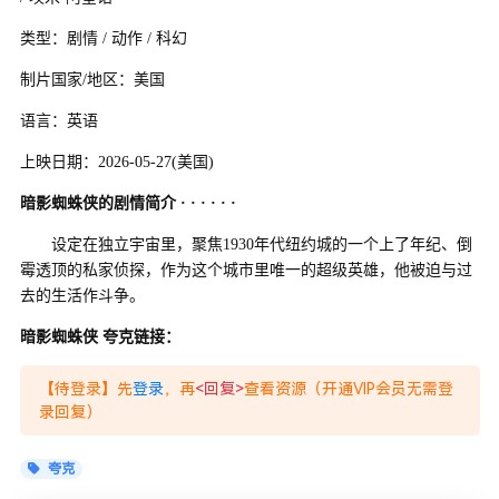
类型：剧情 / 动作 / 科幻
制片国家/地区：美国
语言：英语
上映日期：2026-05-27(美国)
暗影蜘蛛侠的剧情简介 · · · · · ·
设定在独立宇宙里，聚焦1930年代纽约城的一个上了年纪、倒
霉透顶的私家侦探，作为这个城市里唯一的超级英雄，他被迫与过
去的生活作斗争。
暗影蜘蛛侠 夸克链接：
【待登录】先
登录
，再
<回复>
查看资源（开通VIP会员无需登
录回复）
夸克