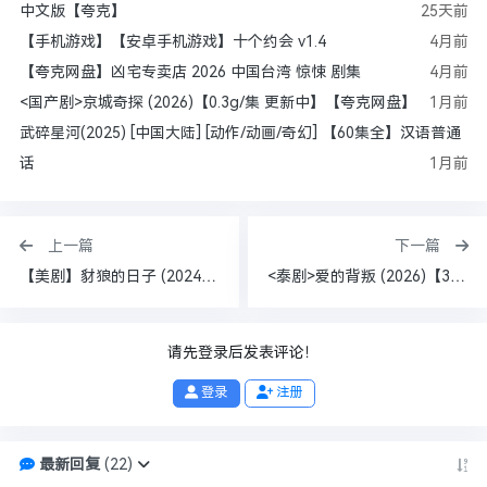
中文版【夸克】
25天前
【手机游戏】【安卓手机游戏】十个约会 v1.4
4月前
【夸克网盘】凶宅专卖店 2026 中国台湾 惊悚 剧集
4月前
<国产剧>京城奇探 (2026)【0.3g/集 更新中】【夸克网盘】
1月前
武碎星河(2025) [中国大陆] [动作/动画/奇幻] 【60集全】汉语普通
话
1月前
上一篇
下一篇
【美剧】豺狼的日子 (2024) 1080p + 4K 中英字幕 全10集 74g 夸克
<泰剧>爱的背叛 (2026)【3.6G/集 更新中】【夸克网盘】
请先登录后发表评论！
登录
注册
最新回复
(
22
)