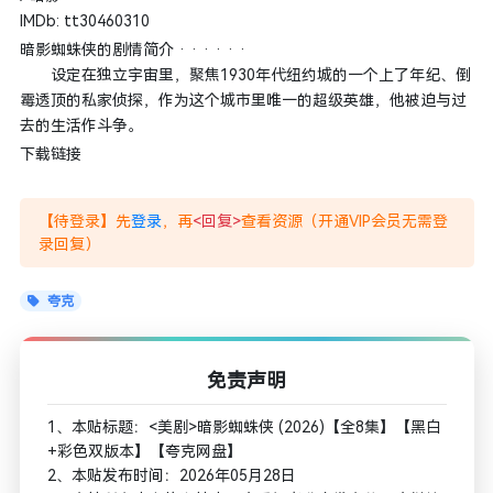
IMDb: tt30460310
暗影蜘蛛侠的剧情简介 · · · · · ·
设定在独立宇宙里，聚焦1930年代纽约城的一个上了年纪、倒
霉透顶的私家侦探，作为这个城市里唯一的超级英雄，他被迫与过
去的生活作斗争。
下载链接
【待登录】先
登录
，再
<回复>
查看资源（开通VIP会员无需登
录回复）
夸克
免责声明
1、本贴标题：<美剧>暗影蜘蛛侠 (2026)【全8集】【黑白
+彩色双版本】【夸克网盘】
2、本贴发布时间：2026年05月28日