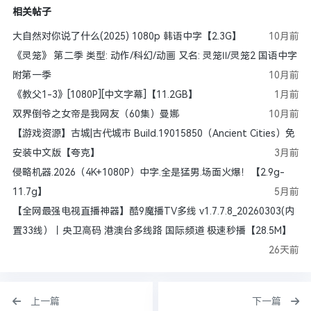
相关帖子
大自然对你说了什么(2025) 1080p 韩语中字【2.3G】
10月前
《灵笼》 第二季 类型: 动作/科幻/动画 又名: 灵笼Ⅱ/灵笼2 国语中字
附第一季
10月前
《教父1-3》[1080P][中文字幕]【11.2GB】
1月前
双界倒爷之女帝是我网友（60集）曼娜
10月前
【游戏资源】古城|古代城市 Build.19015850（Ancient Cities）免
安装中文版【夸克】
3月前
侵略机器.2026（4K+1080P）中字.全是猛男.场面火爆！【2.9g-
11.7g】
5月前
【全网最强电视直播神器】酷9魔播TV多线 v1.7.7.8_20260303(内
置33线）丨央卫高码 港澳台多线路 国际频道 极速秒播【28.5M】
26天前
上一篇
下一篇