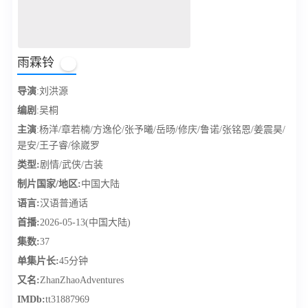
雨霖铃
分
导演
:刘洪源
编剧
:吴桐
主演
:杨洋/章若楠/方逸伦/张予曦/岳旸/修庆/鲁诺/张铭恩/姜震昊/
是安/王子睿/徐崴罗
类型:
剧情/武侠/古装
制片国家/地区:
中国大陆
语言:
汉语普通话
首播:
2026-05-13(中国大陆)
集数:
37
单集片长:
45分钟
又名:
ZhanZhaoAdventures
IMDb:
tt31887969