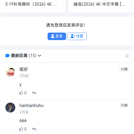
5.19补雨霖铃（2026) 4K 更至最新集【武侠/古装】【杨洋/章若楠】
赌金(2026) 4K 中文字幕 [韩国] [剧情/惊悚/犯罪] [单集约1.5GB]
请先登录后发表评论！
登录
注册
最新回复
(
15
)
挺好
16
楼
2月前
y
0
hanhanhuhu
15
楼
2月前
666
0