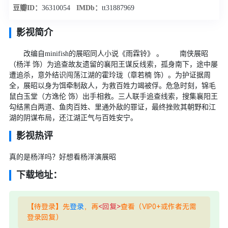
豆瓣ID：
36310054
IMDb：
tt31887969
影视简介
改编自minifish的展昭同人小说《雨霖铃》 。 南侠展昭
（杨洋 饰）为追查故友遗留的襄阳王谋反线索，孤身南下，途中屡
遭追杀，意外结识闯荡江湖的霍玲珑（章若楠 饰）。为护证据周
全，展昭以身为饵牵制敌人，为救百姓力竭被俘。危急时刻，锦毛
鼠白玉堂（方逸伦 饰）出手相救。三人联手追查线索，搜集襄阳王
勾结黑白两道、鱼肉百姓、里通外敌的罪证，最终挫败其朝野和江
湖的阴谋布局，还江湖正气与百姓安宁。
影视热评
真的是杨洋吗？好想看杨洋演展昭
下载地址：
【待登录】先
登录
，再
<回复>
查看（VIP0+或作者无需
登录回复）