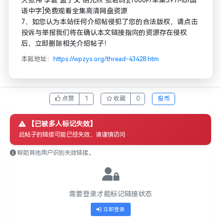
大张伟 李诞 孟子义 胡先煦 张若昀][1080P/单集397MB/国
语中字]免费观看全集高清网盘资源
7、如您认为本站任何介绍帖侵犯了您的合法版权，请点击
投诉与举报我们将在确认本文链接指向的资源存在侵权
后，立即删除相关介绍帖子！
本贴地址：
https://wpzys.org/thread-43428.htm
点赞
1
收藏
0
投币
【已被多人标记失效】
此帖子的链接可能已经失效，请谨慎访问
帮助其他用户识别失效链接。
需要登录才能标记链接状态
立即登录