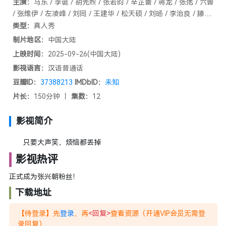
主演：
马东 / 李诞 / 胡先煦 / 张若昀 / 辛芷蕾 / 蒋龙 / 张弛 / 六兽
/ 张维伊 / 左凌峰 / 刘同 / 王建华 / 松天硕 / 刘旸 / 李治良 / 滕哲
/ 王天放 / 土豆 / 吕严 / 孙天宇 / 蒋易 / 刘思维 / 朱美吉 / 高海宝
类型：
真人秀
/ 张泰维 / 张兴朝 / 李嘉诚 / 张呈 / 雷淞然 / 王男 / 王广 / 王继续
制片地区：
中国大陆
/ 李昕季晔 / 张淞 / 蛋蛋 / 谢泳 / 杨冬麒 / 姜牟远健 / 杨佐夫 / 郭
上映时间：
2025-09-26(中国大陆)
甲醛 / 项倩 / 郭喆 / 周英俊 / 胡博 / 李飞 / 邓帅 / 杨雨光 / 李明磊
影视语言：
汉语普通话
/ 龚英杰 / 郝旭涛 / 张铭君 / 尹贝希 / 武六七 / 刘胜瑛 / 李逗逗 /
豆瓣ID：
37388213
IMDbID：
未知
周铁男 / 李梓溪 / 周可人 / 高超 / 高越 / 陶宇杰 / 林慧颖 / 高颖 /
黄潇
片长：
150分钟 丨
集数：
12
影视简介
只要大声笑，烦恼都丢掉
影视热评
正式成为张兴朝粉丝！
下载地址
【待登录】先
登录
，再
<回复>
查看资源（开通VIP会员无需登
录回复）