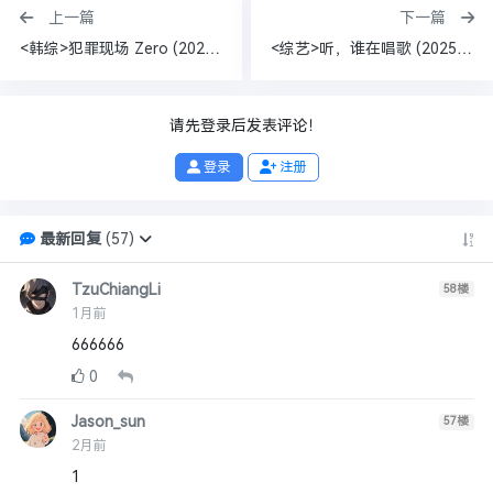
上一篇
下一篇
<韩综>犯罪现场 Zero (2025)[附前4季][韩国 悬疑 犯罪 真人秀][张镇 朴智允 张东民 金志勋 安宥真]
<综艺>听，谁在唱歌 (2025) [中国大陆] [音乐 / 真人秀][于适 胡海泉 莫西子诗 韩庚 戴佩妮 马頔 刘凤瑶]
请先登录后发表评论！
登录
注册
最新回复
(
57
)
TzuChiangLi
58
楼
1月前
666666
0
Jason_sun
57
楼
2月前
1