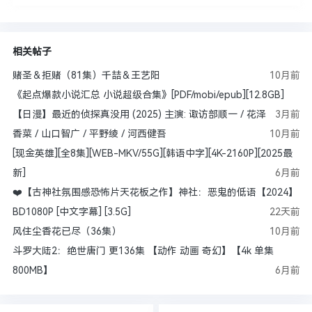
相关帖子
赌圣＆拒赌（81集）千喆＆王艺阳
10月前
《起点爆款小说汇总 小说超级合集》[PDF/mobi/epub][12.8GB]
【日漫】最近的侦探真没用 (2025) 主演: 诹访部顺一 / 花泽
3月前
香菜 / 山口智广 / 平野绫 / 河西健吾
10月前
[现金英雄][全8集][WEB-MKV/55G][韩语中字][4K-2160P][2025最
新]
6月前
❤️【古神社氛围感恐怖片天花板之作】神社：恶鬼的低语【2024】
BD1080P [中文字幕] [3.5G]
22天前
风住尘香花已尽（36集）
10月前
斗罗大陆2：绝世唐门 更136集 【动作 动画 奇幻】【4k 单集
800MB】
6月前