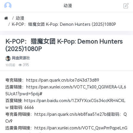
动漫
动漫
K-POP：猎魔女团 K-Pop: Demon Hunters (2025)1080P
K-POP：猎魔女团 K-Pop: Demon Hunters
(2025)1080P
网盘资源社
395
10月前
夸克链接：
https://pan.quark.cn/s/ce7d43d73d89
迅雷链接：
https://pan.xunlei.com/s/VOTC_Tk00_QGlWERA-UL6
5UcA1?pwd=5p6j
#
百度链接:
https://pan.baidu.com/s/1ZXfYXcxCGs34ccKRH4CXL
w
提取码: 6666
夸克备用链接：
https://pan.quark.cn/s/eb8faa51e27b提取码
：Q
Cv9
迅雷备用链接：
https://pan.xunlei.com/s/VOTC_QswPm9qpeLnG