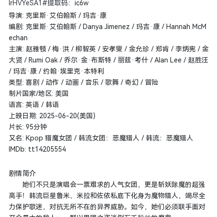
lrHVYeSA1#提取码
：ic6w
导演: 克里斯·艾伯翰斯 / 玛吉·康
编剧: 克里斯·艾伯翰斯 / Danya Jimenez / 玛吉·康 / Hannah McM
echan
主演: 赵雅顿 / 梅·洪 / 柳智英 / 安孝燮 / 金允珍 / 郑肯 / 李炳宪 / 金
大贤 / Rumi Oak / 乔尔·金·布斯特 / 丽兹·考什 / Alan Lee / 赵胜汪
/ 玛吉·康 / 约翰·埃里克·本特利
类型: 喜剧 / 动作 / 动画 / 音乐 / 歌舞 / 奇幻 / 冒险
制片国家/地区: 美国
语言: 英语 / 韩语
上映日期: 2025-06-20(美国)
片长: 95分钟
又名: Kpop 猎魔女团 / 韩流女团：恶魔猎人 / 韩流：恶魔猎人
IMDb: tt14205554
剧情简介
她们不只是演唱会一票难求的人气女团，更是斩妖除魔的超强
高手！韩流巨星鲁米、米拉和佐依私底下化身为魔物猎人，竭尽全
力保护歌迷，对抗无所不在的异界威胁。如今，她们必须联手面对