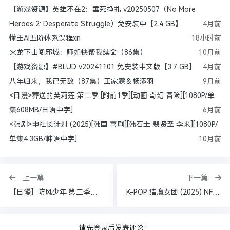
【游戏资源】英雄不在2：垂死挣扎 v20250507（No More
Heroes 2: Desperate Struggle）免安装中【2.4 GB】
4月前
懂王AI五阶体系课程xn
18小时前
火龙下山闯邪城：师姐快帮我续命（86集）
10月前
【游戏资源】#BLUD v20241101 免安装中文版【3.7 GB】
4月前
八年归来，我已无敌（87集）王家霖＆杨添羽
9月前
<日漫>葬送的芙莉莲 第二季 [附前1季][动画 奇幻 冒险][1080P/单
集608MB/日语中字]
6月前
<韩剧>申社长计划 (2025)[韩国 喜剧][韩石圭 裴贤圣 李来][1080P/
单集4.3GB/韩语中字]
10月前
上一篇
下一篇
【日漫】防风少年 第二季（2025）【全12集】（含S01）【校园/热血/战斗】】
K-POP 猎魔女团 (2025) NF 1080P 内封简中 夸克网盘资源
请先登录后发表评论！