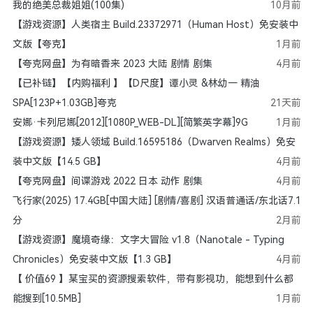
我的绝美总裁姐姐(100集)
10月前
【游戏资源】人类宿主 Build.23372971（Human Host）免安装中
文版【夸克】
1月前
【夸克网盘】为有暗香来 2023 大陆 剧情 剧集
4月前
【已补链】【内购福利 】【D尺度】谭小灵 &林幼一 精油
SPA[123P+1.03GB]夸克
21天前
安娜·卡列尼娜[2012][1080P_WEB-DL][简繁英字幕]9G
1月前
【游戏资源】矮人领域 Build.16595186（Dwarven Realms）免安
装中文版【14.5 GB】
4月前
【夸克网盘】间谍游戏 2022 日本 动作 剧集
4月前
飞行家(2025) 17.4GB[中国大陆] [剧情/喜剧] 汉语普通话/东北话7.1
分
2月前
【游戏资源】魔境奇缘：文字大冒险 v1.8（Nanotale - Typing
Chronicles）免安装中文版【1.3 GB】
4月前
【 价值69 】某宝买的资源搜索软件，带有影视功，能想到什么都
能搜到[10.5MB]
1月前