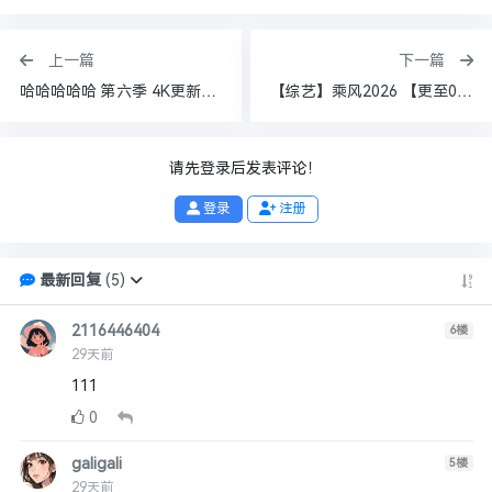
上一篇
下一篇
哈哈哈哈哈 第六季 4K更新至0520
【综艺】乘风2026 【更至05.21】【4K 高码率】【国语中字】【1.2G/集】（附1-6季）
请先登录后发表评论！
登录
注册
最新回复
(
5
)
2116446404
6
楼
29天前
111
0
galigali
5
楼
29天前