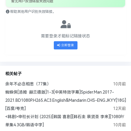
暂无用户反馈链接失效问题
帮助其他用户识别失效链接。
需要登录才能标记链接状态
立即登录
相关帖子
余年不必念相思（77集）
10月前
蜘蛛侠[汤姆·赫兰德版]1-3[中英特效字幕]Spider.Man.2017-
2021.BD1080P.H265.AC3.English&Mandarin.CHS-ENG.JKYY[18G]
[百度/夸克]
12天前
<韩剧>申社长计划 (2025)[韩国 喜剧][韩石圭 裴贤圣 李来][1080P/
单集4.3GB/韩语中字]
10月前