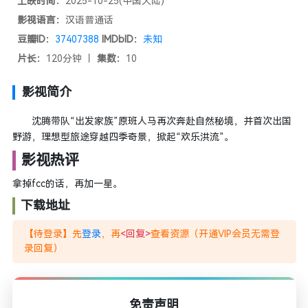
上映时间：
2025-10-25(中国大陆)
影视语言：
汉语普通话
豆瓣ID：
37407388
IMDbID：
未知
片长：
120分钟 丨
集数：
10
影视简介
沈腾带队“出发家族”原班人马再次奔赴自然秘境，并首次出国
野游，理想型旅途穿越四季奇景，掀起“欢乐洪流”。
影视热评
拿掉fcc的话，再加一星。
下载地址
【待登录】先
登录
，再
<回复>
查看资源（开通VIP会员无需登
录回复）
免责声明