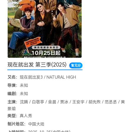
现在就出发 第三季
(2025)
暂无分
又名：
现在就出发3 / NATURAL HIGH
导演：
未知
编剧：
未知
主演：
沈腾 / 白敬亭 / 金晨 / 贾冰 / 王安宇 / 胡先煦 / 范丞丞 / 黄
景瑜
类型：
真人秀
制片地区：
中国大陆