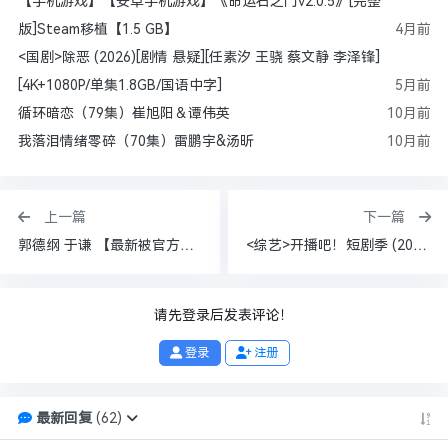
【手机游戏】【安卓手机游戏】《命运石之门v2.0.5》[完整
版]Steam移植【1.5 GB】
4月前
<国剧>除恶 (2026)[剧情 悬疑][任素汐 王骁 蔡文静 李泽锋]
[4K+1080P/单集1.8GB/国语中字]
5月前
循环暗恋（79集）崔旭阳＆谭伟英
10月前
我落泪情绪零碎（70集）雷鹏宇&汤昕
10月前
上一篇
下一篇
郭德纲 于谦 【最新被官方约谈的相声】《艺高人胆子大》[139MB]
<综艺>开播吧！短剧季 (2025)[真人秀][宁静 张萌 苏可 刘擎 高秋梓 管冯建宇 王格格 申浩男][1080P/单集1.5GB/国语中字]
请先登录后发表评论！
登录
注册
最新回复
(
62
)