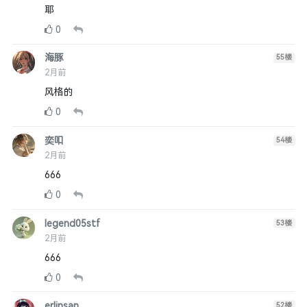
耶
0
海豚
55
楼
2月前
风格的
0
奕吅
54
楼
2月前
666
0
legend05stf
53
楼
2月前
666
0
erlinsan
52
楼