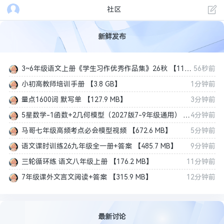
社区
新鲜发布
3~6年级语文上册《学生习作优秀作品集》26秋 【119.0 MB】
56秒前
小初高教师培训手册 【3.8 GB】
1分钟前
量点1600词 默写单 【127.9 MB】
3分钟前
5星数学-1函数+2几何模型（2027版7-9年级通用） 【703.1 MB】
4分钟前
马哥七年级高频考点必会模型视频 【672.6 MB】
5分钟前
语文课时训练26九年级全一册+答案 【485.7 MB】
9分钟前
三轮循环练 语文八年级上册 【176.2 MB】
11分钟前
7年级课外文言文阅读+答案 【315.9 MB】
12分钟前
最新讨论