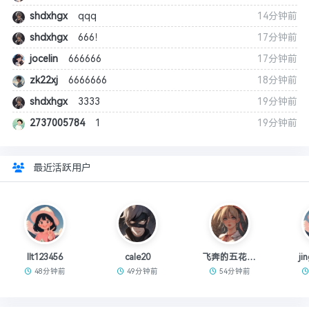
shdxhgx
qqq
14分钟前
shdxhgx
666！
17分钟前
jocelin
666666
17分钟前
zk22xj
6666666
18分钟前
shdxhgx
3333
19分钟前
2737005784
1
19分钟前
最近活跃用户
llt123456
cale20
飞奔的五花肉ii
ji
48分钟前
49分钟前
54分钟前