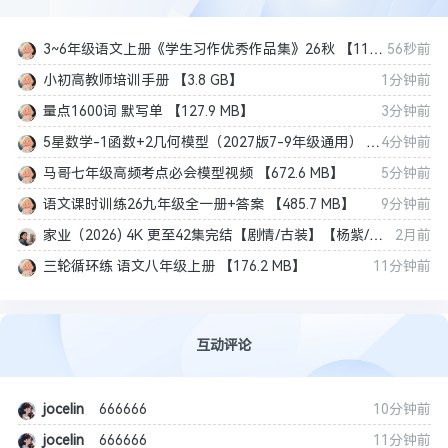
3~6年级语文上册《学生习作优秀作品集》26秋 【119.0 MB】
56秒前
小初高教师培训手册 【3.8 GB】
1分钟前
量点1600词 默写单 【127.9 MB】
3分钟前
5星数学-1函数+2几何模型（2027版7-9年级通用） 【703.1 MB】
4分钟前
马哥七年级高频考点必会模型视频 【672.6 MB】
5分钟前
语文课时训练26九年级全一册+答案 【485.7 MB】
9分钟前
家业（2026) 4K 更至42集完结【剧情/古装】【杨紫/韩东君/吴冕】【174GB】
2月前
三轮循环练 语文八年级上册 【176.2 MB】
11分钟前
互动评论
jocelin
666666
10分钟前
jocelin
666666
11分钟前