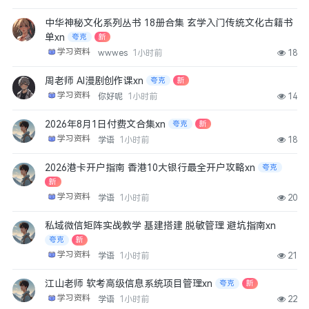
中华神秘文化系列丛书 18册合集 玄学入门传统文化古籍书
单xn
夸克
新
学习资料
wwwes
1小时前
18
周老师 AI漫剧创作课xn
夸克
新
学习资料
你好呢
1小时前
14
2026年8月1日付费文合集xn
夸克
新
学习资料
学语
1小时前
18
2026港卡开户指南 香港10大银行最全开户攻略xn
夸克
新
学习资料
学语
1小时前
20
私域微信矩阵实战教学 基建搭建 脱敏管理 避坑指南xn
夸克
新
学习资料
学语
1小时前
21
江山老师 软考高级信息系统项目管理xn
夸克
新
学习资料
学语
1小时前
22