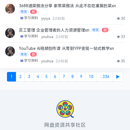
3688道菜做法分享 家常菜做法 从此不在吃重复的菜xn
夸克
新
学习资料
yiyiya
2小时前
30
员工管理 企业管理者的人力资源管理xn
夸克
新
学习资料
youhua
2小时前
33
YouTube AI视频创作课 从零到YPP变现一站式教学xn
夸克
新
学习资料
youhua
2小时前
35
1
2
3
4
5
6
7
8
9
10
...336
▶
网盘资源共享社区