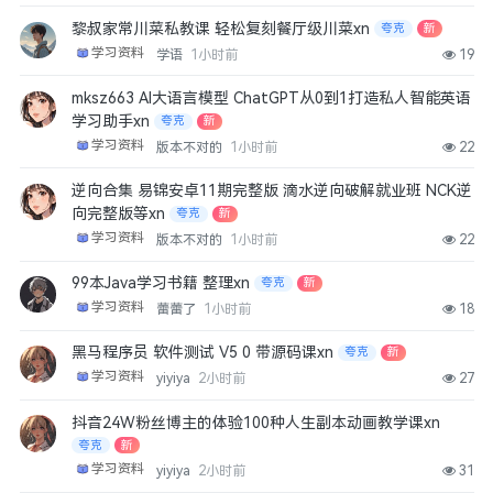
黎叔家常川菜私教课 轻松复刻餐厅级川菜xn
夸克
新
学习资料
学语
1小时前
19
mksz663 AI大语言模型 ChatGPT从0到1打造私人智能英语
学习助手xn
夸克
新
学习资料
版本不对的
1小时前
22
逆向合集 易锦安卓11期完整版 滴水逆向破解就业班 NCK逆
向完整版等xn
夸克
新
学习资料
版本不对的
1小时前
22
99本Java学习书籍 整理xn
夸克
新
学习资料
蕾蕾了
1小时前
18
黑马程序员 软件测试 V5 0 带源码课xn
夸克
新
学习资料
yiyiya
2小时前
27
抖音24W粉丝博主的体验100种人生副本动画教学课xn
夸克
新
学习资料
yiyiya
2小时前
31