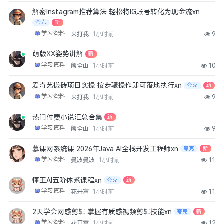
解密Instagram推荐算法 轻松将IG账号转化为现金流xn
夸克
新
学习资料
来打我
1小时前
9
萌版XX姿势讲解
新
学习资料
熊全山
1小时前
10
爱奇艺搬砖项目实操 按步骤操作即可落地执行xn
夸克
新
学习资料
来打我
1小时前
9
热门付费小说汇总合集
新
学习资料
熊全山
1小时前
9
慕课网系统课 2026年Java AI全栈开发工程师xn
夸克
新
学习资料
曼波曼波
1小时前
11
懂王AI五阶体系课程xn
夸克
新
学习资料
花开富
1小时前
11
2天学会网感剪辑 掌握有质感视频剪辑技能xn
夸克
新
学习资料
花开富
1小时前
12