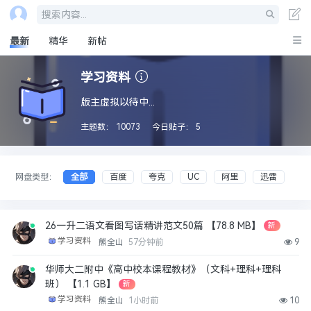
搜索内容...
最新
精华
新帖
学习资料
版主虚拟以待中...
主题数：
10073
今日贴子：
5
网盘类型：
全部
百度
夸克
UC
阿里
迅雷
26一升二语文看图写话精讲范文50篇 【78.8 MB】
新
学习资料
熊全山
57分钟前
9
华师大二附中《高中校本课程教材》（文科+理科+理科
班） 【1.1 GB】
新
学习资料
熊全山
1小时前
10