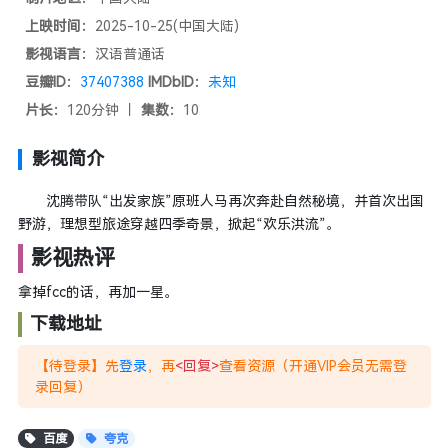
上映时间：
2025-10-25(中国大陆)
影视语言：
汉语普通话
豆瓣ID：
37407388
IMDbID：
未知
片长：
120分钟 丨
集数：
10
影视简介
沈腾带队“出发家族”原班人马再次奔赴自然秘境，并首次出国
野游，理想型旅途穿越四季奇景，掀起“欢乐洪流”。
影视热评
拿掉fcc的话，再加一星。
下载地址
【待登录】先
登录
，再
<回复>
查看资源（开通VIP会员无需登
录回复）
百度
夸克