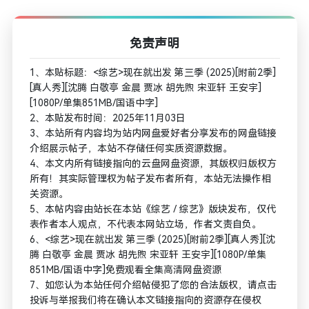
免责声明
1、本贴标题：<综艺>现在就出发 第三季 (2025)[附前2季]
[真人秀][沈腾 白敬亭 金晨 贾冰 胡先煦 宋亚轩 王安宇]
[1080P/单集851MB/国语中字]
2、本贴发布时间：2025年11月03日
3、本站所有内容均为站内网盘爱好者分享发布的网盘链接
介绍展示帖子，本站不存储任何实质资源数据。
4、本文内所有链接指向的云盘网盘资源，其版权归版权方
所有！其实际管理权为帖子发布者所有，本站无法操作相
关资源。
5、本帖内容由站长在本站《综艺 / 综艺》版块发布，仅代
表作者本人观点，不代表本网站立场，作者文责自负。
6、<综艺>现在就出发 第三季 (2025)[附前2季][真人秀][沈
腾 白敬亭 金晨 贾冰 胡先煦 宋亚轩 王安宇][1080P/单集
851MB/国语中字]免费观看全集高清网盘资源
7、如您认为本站任何介绍帖侵犯了您的合法版权，请点击
投诉与举报我们将在确认本文链接指向的资源存在侵权