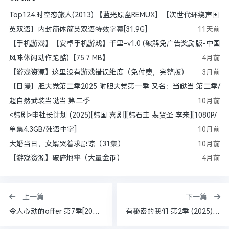
Top124.时空恋旅人(2013) 【蓝光原盘REMUX】【次世代环绕声国
英双语】内封简体简英双语特效字幕[31.9G]
11天前
【手机游戏】【安卓手机游戏】千里-v1.0 (破解免广告奖励版-中国
风味休闲动作跑酷)【75.7 MB】
4月前
【游戏资源】这里没有游戏错误维度（免付费，完整版）
3月前
【日漫】胆大党第二季2025 附胆大党第一季 又名：当哒当 第二季/
超自然武装当哒当 第二季
10月前
<韩剧>申社长计划 (2025)[韩国 喜剧][韩石圭 裴贤圣 李来][1080P/
单集4.3GB/韩语中字]
10月前
大婚当日，女婿哭着求原谅（31集）
10月前
【游戏资源】破碎地牢（大量金币）
4月前
上一篇
下一篇
令人心动的offer 第7季[2025][附前6季][真人秀][李沁 贺峻霖 张泉灵 陈铭 徐志胜 王子奇][1080P/单集1.2GB/国语中字]
有秘密的我们 第2季 (2025) [中国大陆] [爱情 / 真人秀] 汉语普通话 / 暂无 高分