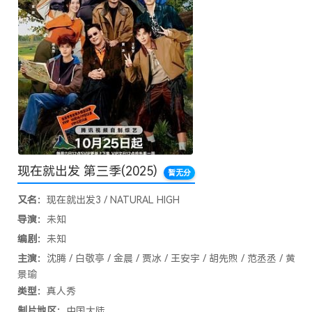
现在就出发 第三季
(2025)
暂无分
又名：
现在就出发3 / NATURAL HIGH
导演：
未知
编剧：
未知
主演：
沈腾 / 白敬亭 / 金晨 / 贾冰 / 王安宇 / 胡先煦 / 范丞丞 / 黄
景瑜
类型：
真人秀
制片地区：
中国大陆