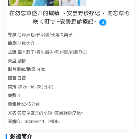
在勿忘草盛开的城镇 ～安昙野诊疗记～ 勿忘草の
咲く町で ~安曇野診療記~
分
导演
:池泽辰也/长沼诚/长尾久美子
编剧
:羽原大介
主演
:福本莉子/菅生新树/吹越满/内藤刚志
类型:
剧情
制片国家/地区:
日本
语言:
日语
首播:
2026-06-28(日本)
集数:
8
单集片长:
45分钟
又名:
勿忘草盛开的小镇~安昙野诊疗记~
豆瓣ID：
38384811
IMDb：
影视简介