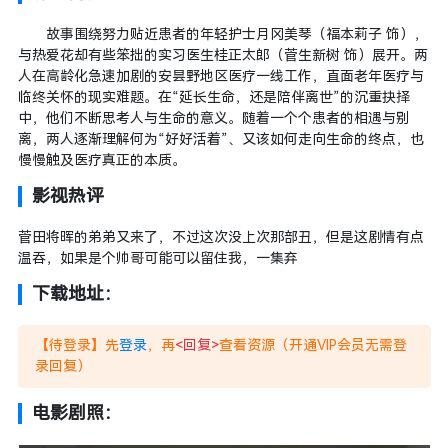
故事围绕努力贴近患者的年轻护士月冈美琴（福本莉子 饰），
与热爱花却有些笨拙的实习医生桂正太郎（菅生新树 饰）展开。两
人在高龄化急速加剧的安昙野地区医疗一线工作，直面老年医疗与
临终关怀的现实难题。在“延长生命，还是陪伴离世”的沉重抉择
中，他们不断思考人与生命的意义。随着一个个患者的相遇与别
离，两人逐渐理解何为“好好活着”、又该如何走向生命的终点，也
慢慢触及医疗真正的本质。
影视热评
菅田将晖的弟弟又来了，不过这次没上次那部丑，但是这剧情有点
温吞，如果是个帅哥可能可以留住我，一集弃
下载地址：
【待登录】先
登录
，再
<回复>
查看资源（开通VIP会员无需登
录回复）
电影剧照：