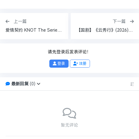
上一篇
下一篇
爱情契约 KNOT The Series(2026) [泰国] [剧情] [1080P] [内封简繁]
【国剧】《云秀行》(2026)【全36集 已完结】【4K 无损超清】【内置官方中文字幕】【1.7G/集】【主演:李一桐/曾舜晞】
请先登录后发表评论！
登录
注册
最新回复
(
0
)
暂无评论