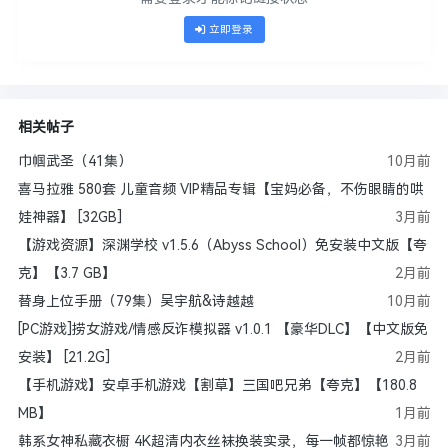
立即登录
相关帖子
巾帼武圣（41集）
10月前
喜马拉雅 580套 儿童音频 VIP精品专辑【宝妈必备，不伤眼睛的哄
娃神器】 [32GB]
3月前
【游戏资源】深渊学校 v1.5.6（Abyss School）免安装中文版【夸
克】【3.7 GB】
2月前
替身上位手册（79集）吴宇航&诗越越
10月前
[PC游戏]捞女游戏/情感反诈模拟器 v1.0.1 【豪华DLC】【中文版免
安装】 [21.2G]
2月前
【手机游戏】安卓手机游戏【割草】三国吧兄弟【夸克】【180.8
MB】
1月前
韩系女神私藏衣橱 4K超清内衣丝袜换装实录，每一帧都惊艳
3月前