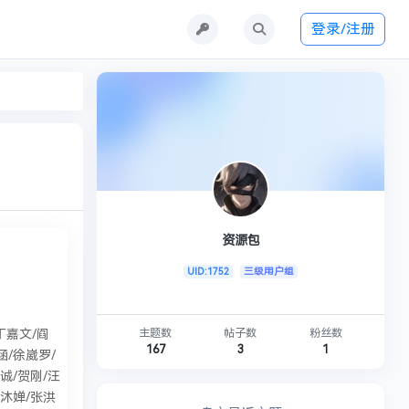
登录/注册
资源包
UID:1752
三级用户组
主题数
帖子数
粉丝数
丁嘉文/阎
167
3
1
涵/徐崴罗/
诚/贺刚/汪
徐沐婵/张洪