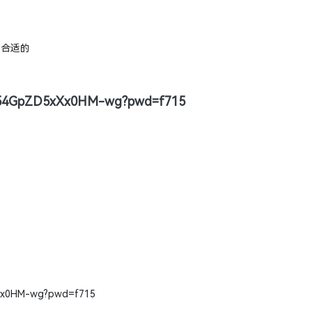
都合适的
Ynn54GpZD5xXx0HM-wg?pwd=f715
xXx0HM-wg?pwd=f715