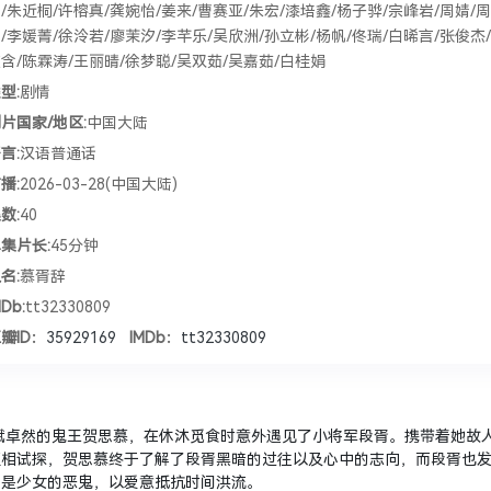
/朱近桐/许榕真/龚婉怡/姜来/曹赛亚/朱宏/漆培鑫/杨子骅/宗峰岩/周婧/
/李媛菁/徐泠若/廖茉汐/李芊乐/吴欣洲/孙立彬/杨帆/佟瑞/白晞言/张俊杰
含/陈霖涛/王丽晴/徐梦聪/吴双茹/吴嘉茹/白桂娟
型:
剧情
片国家/地区:
中国大陆
言:
汉语普通话
播:
2026-03-28(中国大陆)
数:
40
集片长:
45分钟
名:
慕胥辞
MDb:
tt32330809
瓣ID：
35929169
IMDb：
tt32330809
然的鬼王贺思慕，在休沐觅食时意外遇见了小将军段胥。携带着她故
互相试探，贺思慕终于了解了段胥黑暗的过往以及心中的志向，而段胥也
仍是少女的恶鬼，以爱意抵抗时间洪流。