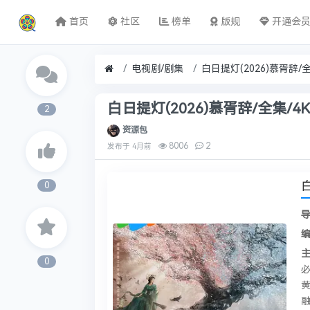
首页
社区
榜单
版规
开通会
电视剧/剧集
白日提灯(2026)慕胥辞/全集/4K
2
资源包
8006
2
发布于
4月前
0
0
必
黄
融