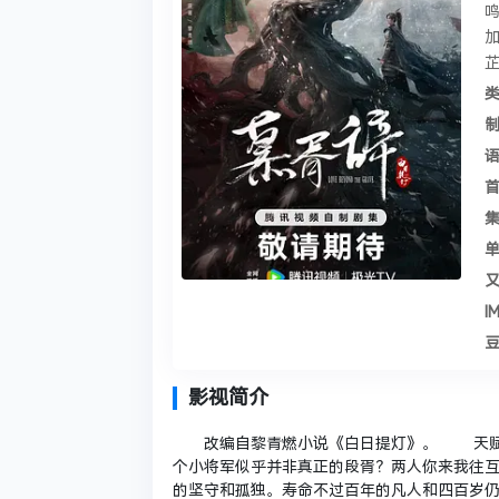
鸣
加
芷
类
制
语
首
集
单
又
I
豆
影视简介
改编自黎青燃小说《白日提灯》。 天赋卓
个小将军似乎并非真正的段胥？两人你来我往
的坚守和孤独。寿命不过百年的凡人和四百岁