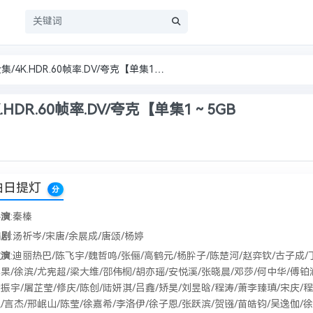
员
白日提灯(2026)慕胥辞/全集/4K.HDR.60帧率.DV/夸克【单集1～5GB
.HDR.60帧率.DV/夸克【单集1～5GB
白日提灯
分
导演
:秦榛
编剧
:汤祈岑/宋唐/余展成/唐颂/杨婷
主演
:迪丽热巴/陈飞宇/魏哲鸣/张俪/高鹤元/杨肸子/陈楚河/赵弈钦/古子成/
果/徐滨/尤宪超/梁大维/邵伟桐/胡亦瑶/安悦溪/张晓晨/邓莎/何中华/傅铂
振宇/屠芷莹/修庆/陈创/陆妍淇/吕鑫/矫昊/刘昱晗/程涛/萧李臻瑱/宋庆/程
/言杰/邢岷山/陈莹/徐嘉希/李洛伊/徐子恩/张跃滨/贺镪/苗皓钧/吴逸伽/