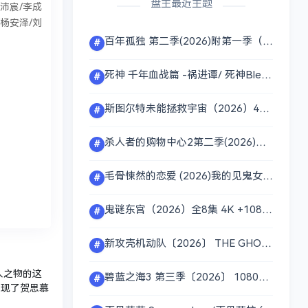
盘主最近主题
周沛宸/李成
/杨安泽/刘
百年孤独 第二季(2026)附第一季（百年孤寂） 4K.DV+1080P画质 内封多国字幕 单集2～8GB 夸克百度网盘资源
#
死神 千年血战篇 -祸进谭/ 死神Bleach千年血战篇第四季/4K画质 简繁多国字幕 单集2GB 夸克百度网盘资源
#
斯图尔特未能拯救宇宙（2026）4K 1080P画质 多国字幕 单集1～3GB 夸克百度网盘资源
#
杀人者的购物中心2第二季(2026)附第一季 4K+1080P 内封多语言字幕 英语/韩语音轨 单集1～5GB 夸克百度网盘资源
#
毛骨悚然的恋爱 (2026)我的见鬼女友(剧版) 内封官方简繁英韩多国字幕.1080p.WEB-DL.H.264.AAC.2.0 单集2GB 夸克百度网盘资源
#
鬼谜东宫（2026）全8集 4K +1080P DV&amp;HDR 内封简中 76GB 夸克百度网盘资源
#
新攻壳机动队〔2026〕 THE GHOST IN THE SHELL 1080P 内封简繁多国字幕 单集1GB 】夸克百度网盘资源
#
人之物的这
碧蓝之海3 第三季〔2026〕 1080P 内嵌繁中 单集0.4GB 〔夸克百度网盘资源〕附一二季
#
发现了贺思慕