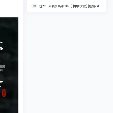
10
他为什么依然单身(2025) [中国大陆] [剧情/爱
全/1080p/中文字幕【艾拉·布赖特 / 贝尔蒙特·卡梅
情] 4K+1080P 单集 4.8G
利】