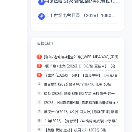
再见菈菈 SayonaraLara/再见劳拉 (2026) [1080P] [内封简繁] 〔单集1.5GB〕夸克百度网盘资源〕
#
二十世纪电气目录 （2026）1080P画质 内封简繁字幕 单集1GB 〔附小说〕夸克百度网盘资源
#
版块热门
1
[剥茧/边城暗战][全21集][WEB-MP4/40G][国语
2
<国产剧>主角 (2026)【1.3G/集 更新中】【夸
配音/中文字幕][4K-2160P][罗云熙 刘雅瑟 2025最
3
《主角 (2026)》【4K】【国语中字】【夸克/百
克网盘】
新]
4
白日提灯(2026)慕胥辞/全集/4K.HDR.60帧
度】
5
暗处 (2026)[悬疑 犯罪][徐梦洁 王晓赟子 韩一
率.DV/夸克【单集1～5GB
6
[2026][中国香港][剧情][香港探秘地图][黎耀祥 /
霆] [24集全][4K+1080P/单集426MB/国语中字]
7
黑夜告白(2026) 4K [中国大陆] [悬疑/犯罪] 潘粤
龚嘉欣 / 丁子朗][全20集]（更至01集）
8
主角(2026) 【刘存浩】/4k高码画质/简中字幕/
明/王鹤棣 国语中字
9
【美剧 爱情 运动】校园之外 (2026) 8集
夸克/百度网盘资源【单集1～3GB】