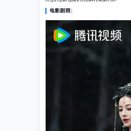
https://pan.quark.cn/s/a4924ba69387
电影剧照：