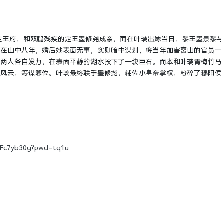
王府，和双腿残疾的定王墨修尧成亲，而在叶璃出嫁当日，黎王墨景黎
封在山中八年，婚后她表面无事，实则暗中谋划，将当年加害离山的官员
，两人各自发力，在表面平静的湖水投下了一块巨石。而本和叶璃青梅竹
弄风云，筹谋篡位。叶璃最终联手墨修尧，辅佐小皇帝掌权，粉碎了穆阳
】
FFc7yb30g?pwd=tq1u