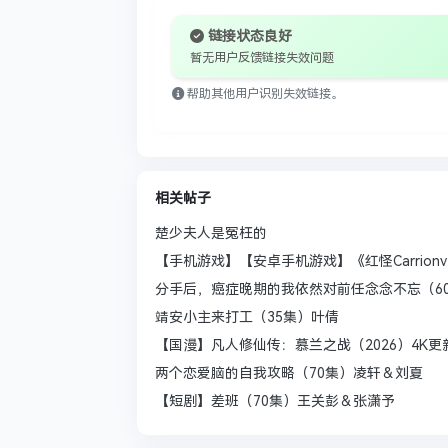
链接状态良好
暂无用户反馈链接失效问题
帮助其他用户识别失效链接。
相关帖子
楚少夫人是冤枉的
【手机游戏】【安卓手机游戏】《红怪Carrionv1.
分手后，癌症晚期的我依然对前任念念不忘（6
靖安小主来打工（35集）叶倩
【国漫】凡人修仙传：慕兰之战（2026）4K更
两个恋爱脑的自我攻略（70集）凌轩＆刘夏
【短剧】差班（70集）王关彭＆张潇予