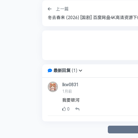
上一篇
冬去春来 (2026) [国剧] 百度网盘4K高清资源
最新回复
(
1
)
lkw0831
1月前
我要银河
0