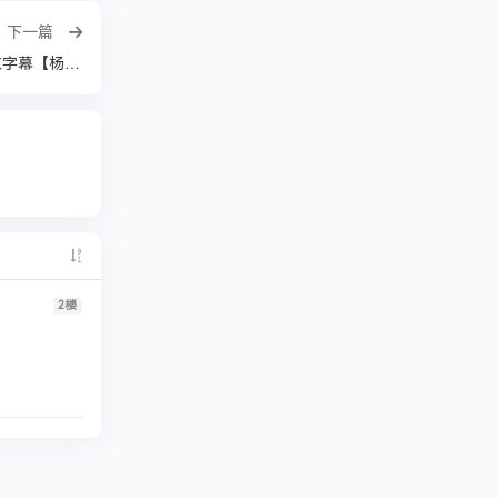
下一篇
【国剧/古装】家业 (2026)【42集全】4k高码 中文字幕【杨紫 / 韩东君】
2
楼