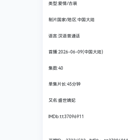
类型:爱情/古装
制片国家/地区:中国大陆
语言:汉语普通话
首播:2026-06-09(中国大陆)
集数:40
单集片长:45分钟
又名:盛世嫡妃
IMDb:tt37096911