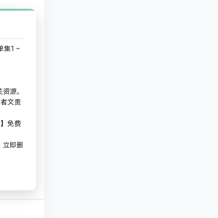
【单集1～
关资源。
作者文责
GB】免费
，立即删