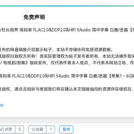
免责声明
 DV杜比视界 高码率 FLAC2.0&DDP2.0&HIFI 5Audio 简中字幕 白鹿/丞磊
发布的网盘链接介绍展示帖子，本站不存储任何实质资源数据。
其版权归版权方所有！其实际管理权为帖子发布者所有，本站无法操作相
 / 电视剧/剧集》版块发布，仅代表作者本人观点，不代表本网站立场，
界 高码率 FLAC2.0&DDP2.0&HIFI 5Audio 简中字幕 白鹿/丞磊【单集1～6
法版权，请点击投诉与举报我们将在确认本文链接指向的资源存在侵权后
tm
点赞
0
收藏
1
投币