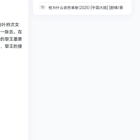
10
他为什么依然单身(2025) [中国大陆] [剧情/爱
全/1080p/中文字幕【艾拉·布赖特 / 贝尔蒙特·卡梅
情] 4K+1080P 单集 4.8G
利】
与叶府次女
一一除去。在
马的黎王墨景
侯、黎王的接