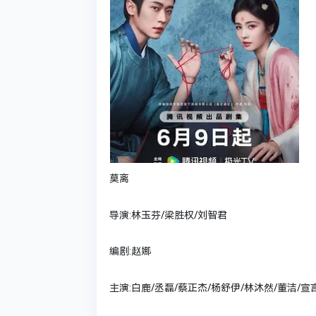
莫离
导演:林玉芬/梁胜权/刘智君
编剧:赵娜
主演:白鹿/丞磊/蔡正杰/杨舒伊/林沐然/董洁/宣