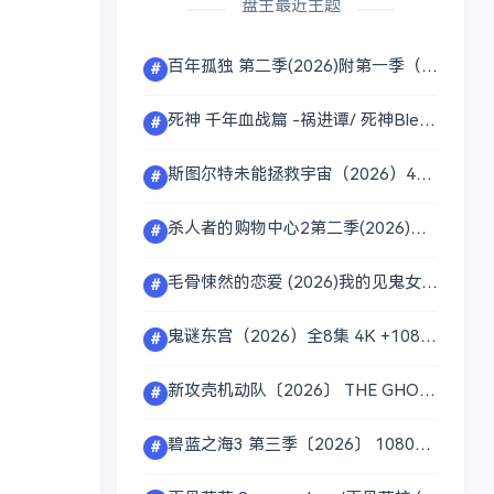
盘主最近主题
百年孤独 第二季(2026)附第一季（百年孤寂） 4K.DV+1080P画质 内封多国字幕 单集2～8GB 夸克百度网盘资源
#
死神 千年血战篇 -祸进谭/ 死神Bleach千年血战篇第四季/4K画质 简繁多国字幕 单集2GB 夸克百度网盘资源
#
斯图尔特未能拯救宇宙（2026）4K 1080P画质 多国字幕 单集1～3GB 夸克百度网盘资源
#
杀人者的购物中心2第二季(2026)附第一季 4K+1080P 内封多语言字幕 英语/韩语音轨 单集1～5GB 夸克百度网盘资源
#
毛骨悚然的恋爱 (2026)我的见鬼女友(剧版) 内封官方简繁英韩多国字幕.1080p.WEB-DL.H.264.AAC.2.0 单集2GB 夸克百度网盘资源
#
鬼谜东宫（2026）全8集 4K +1080P DV&amp;HDR 内封简中 76GB 夸克百度网盘资源
#
新攻壳机动队〔2026〕 THE GHOST IN THE SHELL 1080P 内封简繁多国字幕 单集1GB 】夸克百度网盘资源
#
碧蓝之海3 第三季〔2026〕 1080P 内嵌繁中 单集0.4GB 〔夸克百度网盘资源〕附一二季
#