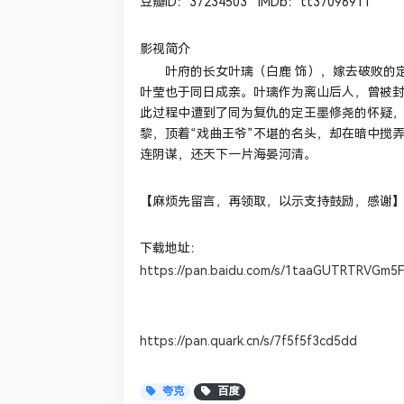
豆瓣ID：37234503 IMDb：tt37096911
影视简介
叶府的长女叶璃（白鹿 饰），嫁去破败的定
叶莹也于同日成亲。叶璃作为离山后人，曾被
此过程中遭到了同为复仇的定王墨修尧的怀疑
黎，顶着“戏曲王爷”不堪的名头，却在暗中搅
连阴谋，还天下一片海晏河清。
【麻烦先留言，再领取，以示支持鼓励，感谢
下载地址：
https://pan.baidu.com/s/1taaGUTRTRVGm5
https://pan.quark.cn/s/7f5f5f3cd5dd
夸克
百度