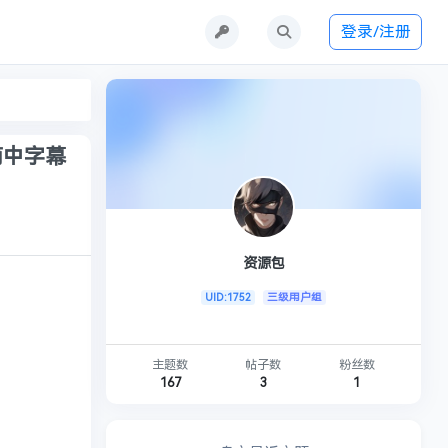
登录/注册
o 简中字幕
资源包
UID:1752
三级用户组
主题数
帖子数
粉丝数
167
3
1