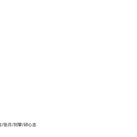
言/张月/刘擎/邱心志