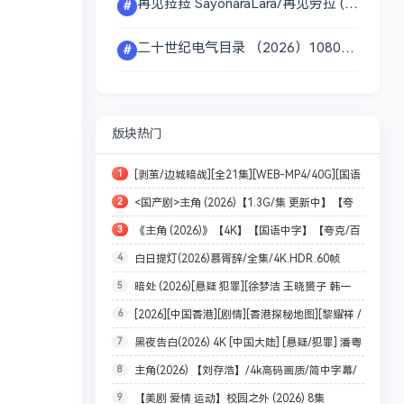
再见菈菈 SayonaraLara/再见劳拉 (2026) [1080P] [内封简繁] 〔单集1.5GB〕夸克百度网盘资源〕
#
二十世纪电气目录 （2026）1080P画质 内封简繁字幕 单集1GB 〔附小说〕夸克百度网盘资源
#
版块热门
1
[剥茧/边城暗战][全21集][WEB-MP4/40G][国语
2
<国产剧>主角 (2026)【1.3G/集 更新中】【夸
配音/中文字幕][4K-2160P][罗云熙 刘雅瑟 2025最
3
《主角 (2026)》【4K】【国语中字】【夸克/百
克网盘】
新]
4
白日提灯(2026)慕胥辞/全集/4K.HDR.60帧
度】
5
暗处 (2026)[悬疑 犯罪][徐梦洁 王晓赟子 韩一
率.DV/夸克【单集1～5GB
6
[2026][中国香港][剧情][香港探秘地图][黎耀祥 /
霆] [24集全][4K+1080P/单集426MB/国语中字]
7
黑夜告白(2026) 4K [中国大陆] [悬疑/犯罪] 潘粤
龚嘉欣 / 丁子朗][全20集]（更至01集）
8
主角(2026) 【刘存浩】/4k高码画质/简中字幕/
明/王鹤棣 国语中字
9
【美剧 爱情 运动】校园之外 (2026) 8集
夸克/百度网盘资源【单集1～3GB】