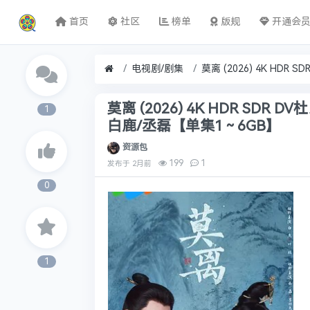
首页
社区
榜单
版规
开通会
电视剧/剧集
莫离‎ (2026) 4K HDR SDR D
1
白鹿/丞磊【单集1～6GB】
资源包
199
1
发布于
2月前
0
1