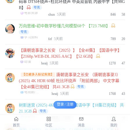
码率 DTS环绕声+杜比环绕声 中英双音轨 内嵌中字【共98G
4月前
👍
0
B】
夸克
电影资源
shun
5天前
846
58
anthonyguo1985
周杰伦
万向思维•初中数学秒懂几何模型68个 【723.7MB】
4月前
👍
0
夸克
学习资料
fzf
5天前
789
20
端木寒
【唐朝诡事录之长安 （2025）】【全40集】【国语中字】
魔胎
【2160p.WEB-DL.H265.AAC】【52.6GB】
4月前
👍
0
动漫
heaij
5天前
1270
47
唐朝诡事录之长安‎ （唐朝诡事录3）
【已被多人标记失效】
sw83088
(2025) 4K HDR 60帧 杜比环绕声 「附前两部」 中文字幕
正义女神
【全40集已完结】 共41.3GB
夸克
4月前
👍
0
电视剧/剧集
heaij
5天前
1768
43
登录 / 注册
fudonglai
树影迷宫 (2025) 4KHDR60FPS 国语中字【18集已完结】 共
21.1GB
沉默的舰队2
夸克
电视剧/剧集
阿呆
11天前
995
20
4月前
👍
0
首页
社区
消息
我的
重影（2025） 4k 国语中字 【12集已完结】 共12.2GB