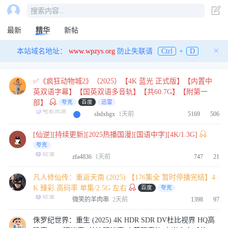
谜未
搜索内容...
站长，多补一些经典电影和小众电影吧
5月前
👍
0
最新
精华
新帖
×
本站域名地址：
www.wpzys.org
防止失联请
Ctrl
+
D
⭐收藏！
wang王wang
天官赐福
4月前
👍
0
✅《疯狂动物城2》（2025）【4K 蓝光 正式版】【内置中
英双语字幕】【国英双语多音轨】【共60.7G】【附第一
部】
夸克
百度
迅雷
leoloyo
电影资源
shdxhgx
1天前
5169
506
庆余年
4月前
👍
0
[仙逆][持续更新][2025热播国漫][国语中字][4K/1.3G]
夸克
动漫
哈鬼
zfa4836
1天前
747
21
铁粉
凡人修仙传：重返天南 (2025) 【176集全 暂时停播完结】4
4月前
👍
0
K 臻彩 高码率 单集/2.5G 左右
百度
夸克
动漫
微笑的羊肉串
2天前
1398
97
2655780151
侏罗纪世界：重生‎ (2025) 4K HDR SDR DV杜比视界 HQ高
飞驰人生