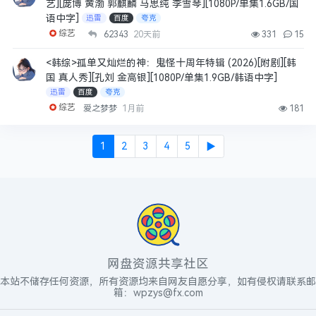
艺][庞博 黄渤 郭麒麟 马思纯 李雪琴][1080P/单集1.6GB/国
语中字]
迅雷
百度
夸克
综艺
62343
20天前
331
15
<韩综>孤单又灿烂的神：鬼怪十周年特辑 (2026)[附剧][韩
国 真人秀][孔刘 金高银][1080P/单集1.9GB/韩语中字]
迅雷
百度
夸克
综艺
爱之梦梦
1月前
181
1
2
3
4
5
▶
网盘资源共享社区
本站不储存任何资源，所有资源均来自网友自愿分享，如有侵权请联系邮
箱：wpzys@fx.com