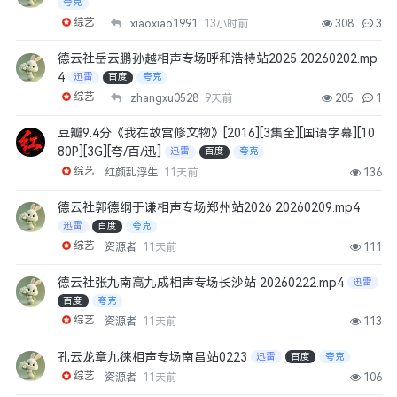
夸克
综艺
xiaoxiao1991
13小时前
308
3
德云社岳云鹏孙越相声专场呼和浩特站2025 20260202.mp
4
迅雷
百度
夸克
综艺
zhangxu0528
9天前
205
1
豆瓣9.4分《我在故宫修文物》[2016][3集全][国语字幕][10
80P][3G][夸/百/迅]
迅雷
百度
夸克
综艺
红颜乱浮生
11天前
136
德云社郭德纲于谦相声专场郑州站2026 20260209.mp4
迅雷
百度
夸克
综艺
资源者
11天前
111
德云社张九南高九成相声专场长沙站 20260222.mp4
迅雷
百度
夸克
综艺
资源者
11天前
113
孔云龙章九徕相声专场南昌站0223
迅雷
百度
夸克
综艺
资源者
11天前
106