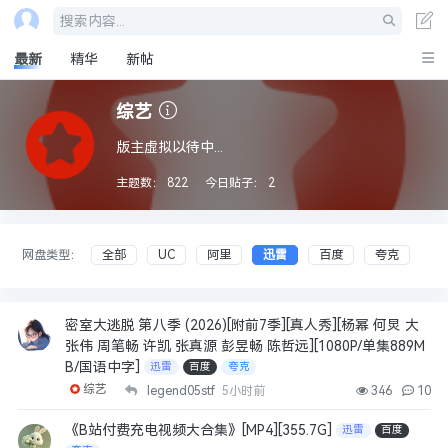
搜索内容...
最新
精华
新帖
综艺
版主虚拟以待中...
主题数：
822
今日贴子：
2
网盘类型：
全部
UC
阿里
迅雷
百度
夸克
密室大逃脱 第八季 (2026)[附前7季][真人秀][杨幂 何炅 大
张伟 周笔畅 许凯 张真源 彭昱畅 陈哲远][1080P/单集889M
B/国语中字]
迅雷
百度
夸克
综艺
legend05stf
5小时前
346
10
《B站付费充电视频大合集》[MP4][355.7G]
迅雷
百度