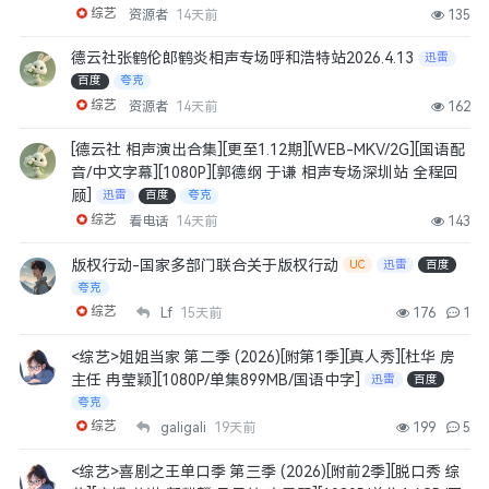
综艺
资源者
14天前
135
德云社张鹤伦郎鹤炎相声专场呼和浩特站2026.4.13
迅雷
百度
夸克
综艺
资源者
14天前
162
[德云社 相声演出合集][更至1.12期][WEB-MKV/2G][国语配
音/中文字幕][1080P][郭德纲 于谦 相声专场深圳站 全程回
顾]
迅雷
百度
夸克
综艺
看电话
14天前
143
版权行动-国家多部门联合关于版权行动
UC
迅雷
百度
夸克
综艺
Lf
15天前
176
1
<综艺>姐姐当家 第二季 (2026)[附第1季][真人秀][杜华 房
主任 冉莹颖][1080P/单集899MB/国语中字]
迅雷
百度
夸克
综艺
galigali
19天前
199
5
<综艺>喜剧之王单口季 第三季 (2026)[附前2季][脱口秀 综