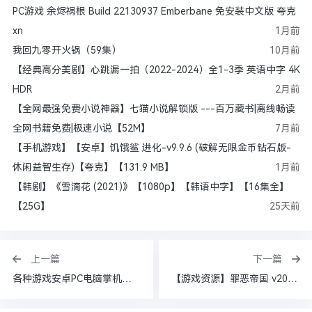
PC游戏 余烬祸根 Build 22130937 Emberbane 免安装中文版 夸克
xn
1月前
我回九零开火锅（59集）
10月前
【经典高分美剧】心跳漏一拍（2022-2024）全1-3季 英语中字 4K
HDR
2月前
【全网最强免费小说神器】七猫小说解锁版 ---百万藏书|离线畅读
全网书籍免费|极速小说【52M】
7月前
【手机游戏】【安卓】饥饿鲨 进化-v9.9.6 (破解无限金币钻石版-
休闲益智生存)【夸克】【131.9 MB】
1月前
【韩剧】《雪滴花 (2021)》【1080p】【韩语中字】【16集全】
【25G】
25天前
上一篇
下一篇
各种游戏安卓PC电脑掌机主机模拟器游戏大全需要自取
【游戏资源】罪恶帝国 v20250915 全DLC 送修改器+存档（Empire of Sin）免安装中文版【夸克】