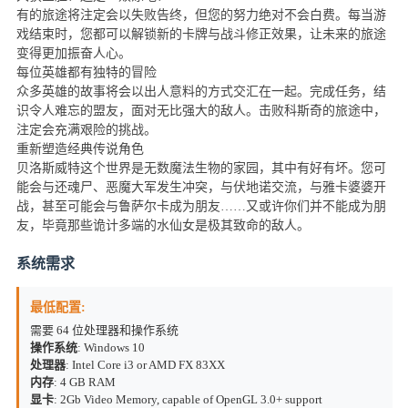
有的旅途将注定会以失败告终，但您的努力绝对不会白费。每当游
戏结束时，您都可以解锁新的卡牌与战斗修正效果，让未来的旅途
变得更加振奋人心。
每位英雄都有独特的冒险
众多英雄的故事将会以出人意料的方式交汇在一起。完成任务，结
识令人难忘的盟友，面对无比强大的敌人。击败科斯奇的旅途中，
注定会充满艰险的挑战。
重新塑造经典传说角色
贝洛斯威特这个世界是无数魔法生物的家园，其中有好有坏。您可
能会与还魂尸、恶魔大军发生冲突，与伏地诺交流，与雅卡婆婆开
战，甚至可能会与鲁萨尔卡成为朋友……又或许你们并不能成为朋
友，毕竟那些诡计多端的水仙女是极其致命的敌人。
系统需求
最低配置:
需要 64 位处理器和操作系统
操作系统
: Windows 10
处理器
: Intel Core i3 or AMD FX 83XX
内存
: 4 GB RAM
显卡
: 2Gb Video Memory, capable of OpenGL 3.0+ support