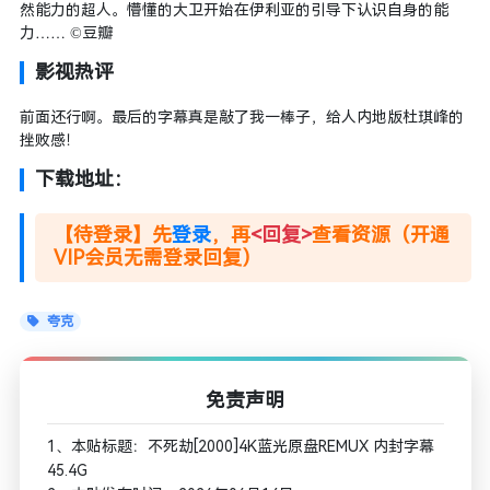
然能力的超人。懵懂的大卫开始在伊利亚的引导下认识自身的能
力…… ©豆瓣
影视热评
前面还行啊。最后的字幕真是敲了我一棒子，给人内地版杜琪峰的
挫败感！
下载地址：
【待登录】先
登录
，再
<回复>
查看资源（开通
VIP会员无需登录回复）
夸克
免责声明
1、本贴标题：不死劫[2000]4K蓝光原盘REMUX 内封字幕
45.4G