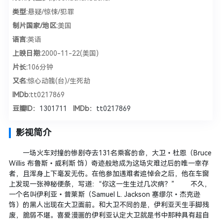
类型:
悬疑/惊悚/犯罪
制片国家/地区:
美国
语言:
英语
上映日期:
2000-11-22(美国)
片长:
106分钟
又名:
惊心动魄(台)/生死劫
IMDb:
tt0217869
豆瓣ID：
1301711
IMDb：
tt0217869
影视简介
一场火车对撞的惨剧夺去131名乘客的命，大卫•杜恩（Bruce
Willis 布鲁斯•威利斯 饰）奇迹般地成为这场灾难过后的唯一幸存
者，且浑身上下毫发无伤。在他参加遇难者追悼会之后，他在车窗
上发现一张神秘便条，写道：“你这一生生过几次病？” 不久，
一个名叫伊利亚•普莱斯（Samuel L. Jackson 塞缪尔•杰克逊
饰）的黑人出现在大卫面前。和大卫不同的是，伊利亚天生手脚残
废，脆弱不堪。喜爱漫画的伊利亚认定大卫就是书中那种具有超自