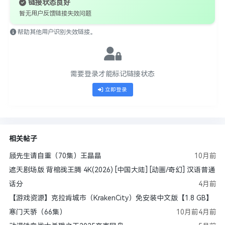
链接状态良好
暂无用户反馈链接失效问题
帮助其他用户识别失效链接。
需要登录才能标记链接状态
立即登录
相关帖子
顾先生请自重（70集）王晶晶
10月前
遮天剧场版 背棺战王腾 4K(2026) [中国大陆] [动画/奇幻] 汉语普通
话分
4月前
【游戏资源】克拉肯城市（KrakenCity）免安装中文版【1.8 GB】
寒门天骄（66集）
10月前
4月前