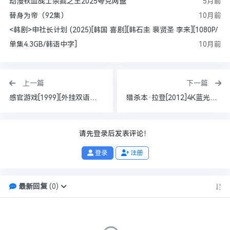
动漫铁血战士杀戮之王2025夸克网盘
5月前
替身为帝（92集）
10月前
<韩剧>申社长计划 (2025)[韩国 喜剧][韩石圭 裴贤圣 李来][1080P/
单集4.3GB/韩语中字]
10月前
上一篇
下一篇
感官游戏[1999][外挂双语字幕][4K蓝光原盘REMUX][56.5G]
猎杀本·拉登[2012]4K蓝光原盘REMUX特效字幕77.2G
请先登录后发表评论！
登录
注册
最新回复
(
0
)