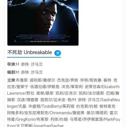
不死劫 Unbreakable
分
导演
:M·奈特·沙马兰
编剧
:M·奈特·沙马兰
主演
:布鲁斯·威利斯/塞缪尔·杰克逊/罗宾·怀特/斯宾塞·崔特·克
拉克/查莱宁·伍德拉德/伊默恩·沃克/莱斯利·史蒂芬森/Elizabeth
Lawrence/劳拉·里根/蔡斯·凯利/迈克尔·凯利/法尔德斯·巴姆/詹
姆斯·汉迪/理查德·昆西尔/达米安·杨/M·奈特·沙马兰/SashaNeu
linger/尤基·华盛顿/ToddBerry/茱莉娅·约克斯/约翰·帕特里克·
阿梅多利/安东尼博斯克/Chrismandu/詹妮弗·黑尔/娜塔莉·霍尔
特曼/GregKorin/布莱斯·列侬/约翰·马蒂诺/乔伊佩里洛/MarkPou
lton/大卫罗姆/JonathanSachar