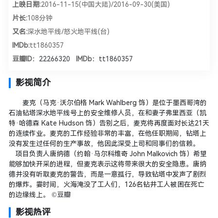
上映日期:
2016-11-15(中国大陆)/2016-09-30(美国)
片长:
108分钟
又名:
深水地平线/怒火地平线(台)
IMDb:
tt1860357
豆瓣ID：
22266320
IMDb：
tt1860357
影视简介
麦克（马克·沃尔伯格 Mark Wahlberg 饰）是位于墨西哥湾的
石油钻塔深水地平线号上的安全维修人员，在和妻子弗里西亚（凯
特·哈德森 Kate Hudson 饰）告别之后，麦克将再度面对长达21天
的连续作业。麦克的工作经验非常的丰富，在他任职期间，钻塔上
没有发生过任何的生产事故，他因此深受上司和同事们的信赖。
项目负责人唐纳德（约翰·马尔科维奇 John Malkovich 饰）希望
能够加快开采的进程，但麦克表示这将带来很大的安全隐患。唐纳
德并没有听取麦克的警告，而是一意孤行，导致钻塔中发声了剧烈
的爆炸。霎时间，火海淹没了工人们，126名钻井工人被困在死亡
的边缘线上。 ©豆瓣
影视热评