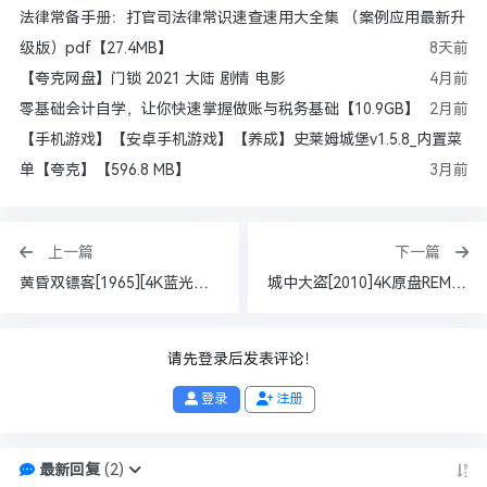
法律常备手册：打官司法律常识速查速用大全集 （案例应用最新升
级版）pdf【27.4MB】
8天前
【夸克网盘】门锁 2021 大陆 剧情 电影
4月前
零基础会计自学，让你快速掌握做账与税务基础【10.9GB】
2月前
【手机游戏】【安卓手机游戏】【养成】史莱姆城堡v1.5.8_内置菜
单【夸克】【596.8 MB】
3月前
上一篇
下一篇
黄昏双镖客[1965][4K蓝光原盘REMUX][中文字幕] 内封字幕81.2G
城中大盗[2010]4K原盘REMUX[杜比视界]国英双语音轨[特效字幕][48.9G]
请先登录后发表评论！
登录
注册
最新回复
(
2
)