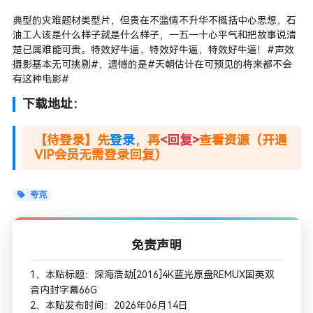
典型的灾难题材类型片，但贵在不滥情不升华不概括中心思想，石
油工人该是什么样子就是什么样子，一五一十心平气和把故事说清
楚已属难能可贵。特效好牛逼，特效好牛逼，特效好牛逼！#声效
摄影基本无可挑剔#，遗憾的是#天朝估计在可预见的将来都不会
有这种电影#
下载地址：
【待登录】先
登录
，再
<回复>
查看资源（开通
VIP会员无需登录回复）
夸克
免责声明
1、本贴标题：深海浩劫[2016]4K蓝光原盘REMUX国英双
音内封字幕66G
2、本贴发布时间：2026年06月14日