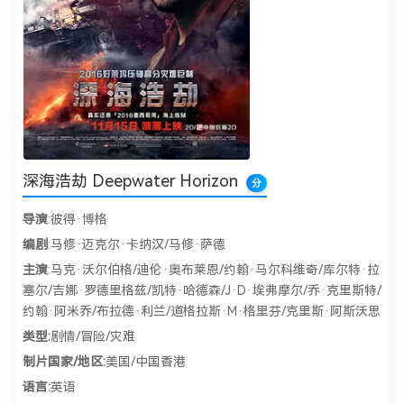
深海浩劫 Deepwater Horizon
分
导演
:彼得·博格
编剧
:马修·迈克尔·卡纳汉/马修·萨德
主演
:马克·沃尔伯格/迪伦·奥布莱恩/约翰·马尔科维奇/库尔特·拉
塞尔/吉娜·罗德里格兹/凯特·哈德森/J·D·埃弗摩尔/乔·克里斯特/
约翰·阿米乔/布拉德·利兰/道格拉斯·M·格里芬/克里斯·阿斯沃思
类型:
剧情/冒险/灾难
制片国家/地区:
美国/中国香港
语言:
英语