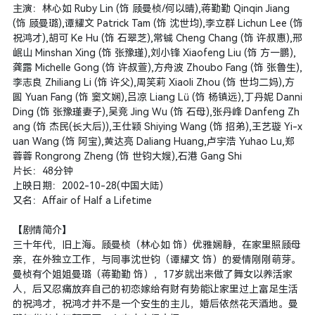
主演：林心如 Ruby Lin (饰 顾曼桢/何以晴),蒋勤勤 Qinqin Jiang
(饰 顾曼璐),谭耀文 Patrick Tam (饰 沈世均),李立群 Lichun Lee (饰
祝鸿才),胡可 Ke Hu (饰 石翠芝),常铖 Cheng Chang (饰 许叔惠),邢
岷山 Minshan Xing (饰 张豫瑾),刘小锋 Xiaofeng Liu (饰 方一鹏),
龚露 Michelle Gong (饰 许叔萱),方舟波 Zhoubo Fang (饰 张鲁生),
李志良 Zhiliang Li (饰 许父),周笑莉 Xiaoli Zhou (饰 世均二妈),方
圆 Yuan Fang (饰 窦文娴),吕凉 Liang Lü (饰 杨镇远),丁丹妮 Danni
Ding (饰 张豫瑾妻子),吴竞 Jing Wu (饰 石母),张丹峰 Danfeng Zh
ang (饰 杰民(长大后)),王仕颖 Shiying Wang (饰 招弟),王艺璇 Yi-x
uan Wang (饰 阿宝),黄达亮 Daliang Huang,卢宇浩 Yuhao Lu,郑
蓉蓉 Rongrong Zheng (饰 世钧大嫂),石港 Gang Shi
片长：48分钟
上映日期：2002-10-28(中国大陆)
又名：Affair of Half a Lifetime
【剧情简介】
三十年代，旧上海。顾曼桢（林心如 饰）优雅娴静，在家里照顾母
亲，在外独立工作，与同事沈世钧（谭耀文 饰）的爱情刚刚萌芽。
曼桢有个姐姐曼璐（蒋勤勤 饰），17岁就出来做了舞女以养活家
人，后又忍痛放弃自己的初恋嫁给有财有势能让家里过上富足生活
的祝鸿才，祝鸿才并不是一个安生的主儿，婚后依然花天酒地。曼