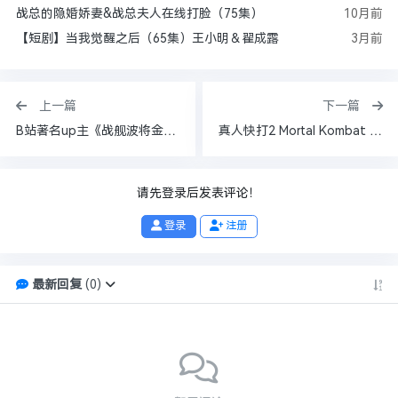
战总的隐婚娇妻&战总夫人在线打脸（75集）
10月前
【短剧】当我觉醒之后（65集）王小明＆翟成露
3月前
上一篇
下一篇
B站著名up主《战舰波将金》充电视频合集 更2026年最新一期
真人快打2 Mortal Kombat 2 4K 杜比
请先登录后发表评论！
登录
注册
最新回复
(
0
)