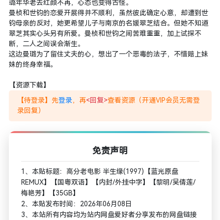
璐年华老去红颜不再，心态也变得古怪。
曼桢和世钧的恋爱开展得并不顺利，虽然彼此确定心意，却遭到世
钧母亲的反对，她更希望儿子与南京的名媛翠芝结合。但她不知道
翠芝其实心头另有所爱。曼桢和世钧之间苦难重重，加上试探不
断，二人之间误会渐生。
这边曼璐为了留住丈夫的心，想出了一个恶毒的法子，不惜赔上妹
妹的终身幸福。
【资源下载】
【待登录】先
登录
，再
<回复>
查看资源（开通VIP会员无需登
录回复）
免责声明
1、本贴标题：高分老电影 半生缘(1997)【蓝光原盘
REMUX】【国粤双语】【内封/外挂中字】【黎明/吴倩莲/
梅艳芳】【35GB】
2、本贴发布时间：2026年06月08日
3、本站所有内容均为站内网盘爱好者分享发布的网盘链接