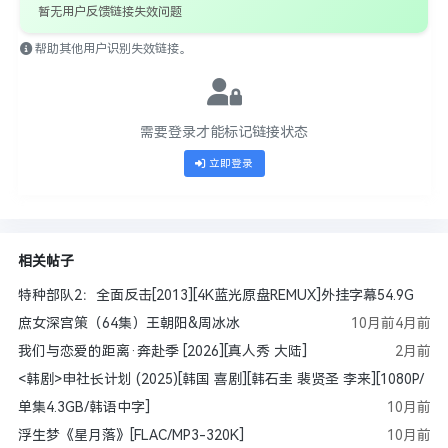
暂无用户反馈链接失效问题
帮助其他用户识别失效链接。
需要登录才能标记链接状态
立即登录
相关帖子
特种部队2：全面反击[2013][4K蓝光原盘REMUX]外挂字幕54.9G
庶女深宫策（64集）王朝阳&周冰冰
10月前
4月前
我们与恋爱的距离·奔赴季 [2026][真人秀 大陆]
2月前
<韩剧>申社长计划 (2025)[韩国 喜剧][韩石圭 裴贤圣 李来][1080P/
单集4.3GB/韩语中字]
10月前
浮生梦《星月落》[FLAC/MP3-320K]
10月前