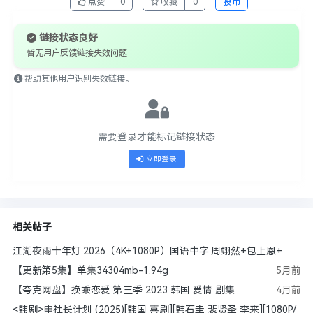
点赞
0
收藏
0
投币
链接状态良好
暂无用户反馈链接失效问题
帮助其他用户识别失效链接。
需要登录才能标记链接状态
立即登录
相关帖子
江湖夜雨十年灯.2026（4K+1080P）国语中字.周翊然+包上恩+
【更新第5集】单集34304mb-1.94g
5月前
【夸克网盘】换乘恋爱 第三季 2023 韩国 爱情 剧集
4月前
<韩剧>申社长计划 (2025)[韩国 喜剧][韩石圭 裴贤圣 李来][1080P/