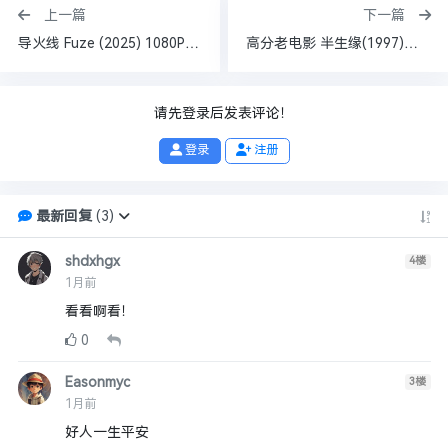
上一篇
下一篇
导火线 Fuze (2025) 1080P 中字
高分老电影 半生缘(1997)【蓝光原盘 REMUX】【国粤双语】【内封/外挂中字】【黎明/吴倩莲/梅艳芳】【35GB】
请先登录后发表评论！
登录
注册
最新回复
(
3
)
shdxhgx
4
楼
1月前
看看啊看！
0
Easonmyc
3
楼
1月前
好人一生平安