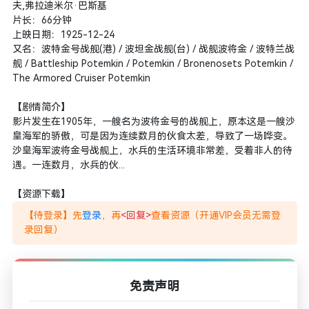
夫,弗拉迪米尔·巴斯基
片长：66分钟
上映日期：1925-12-24
又名：波特金号战舰(港) / 波坦金战舰(台) / 战舰波将金 / 波特兰战
舰 / Battleship Potemkin / Potemkin / Bronenosets Potemkin /
The Armored Cruiser Potemkin
【剧情简介】
影片发生在1905年，一艘名为波将金号的战舰上，原本这是一艘沙
皇海军的骄傲，可是因为连续数月的伙食太差，导致了一场哗变。
沙皇海军波将金号战舰上，水兵的生活环境非常差，受着非人的待
遇。一连数月，水兵的伙...
【资源下载】
【待登录】先
登录
，再
<回复>
查看资源（开通VIP会员无需登
录回复）
免责声明