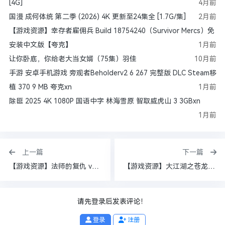
[4G]
4月前
国漫 成何体统 第二季 (2026) 4K 更新至24集全 [1.7G/集]
2月前
【游戏资源】幸存者雇佣兵 Build 18754240（Survivor Mercs）免
安装中文版【夸克】
1月前
让你卧底，你给老大当女婿（75集）羽佳
10月前
手游 安卓手机游戏 旁观者Beholderv2 6 267 完整版 DLC Steam移
植 370 9 MB 夸克xn
1月前
除匪 2025 4K 1080P 国语中字 林海雪原 智取威虎山 3 3GBxn
1月前
上一篇
下一篇
【游戏资源】法师的复仇 v0.0.1.172（Revenge of the Mage）免安装中文版【夸克】【4.3 GB】
【游戏资源】大江湖之苍龙与白鸟 v1.1.4.1（TWOKF）免安装中文版【夸克】【1.2 GB】
请先登录后发表评论！
登录
注册