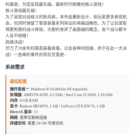
的美丽，为您呈现最先端，最新时代映像的格斗游戏！
格斗游戏最先端！
为了呈现对战格斗的新风格，本作品重新设计，给玩家更多表现机
会，也同时保留了罪恶装备系列突出的卓越战略性。为了让玩家取
得更刺激的战斗体验，大胆的舍弃了画面端的概念，各个战斗都令
人目不转睛！
因缘决战！
尽力了20余年的罪恶装备故事。过去各种的因缘，终于在此一大决
战！一连串的事件的背后究竟是--
系统需求
最低配置:
操作系统 *
: Windows 8/10 (64-bit OS required)
处理器
: AMD FX-4350, 4.2 GHz / Intel Core i5-3450, 3.10 GHz
内存
: 4 GB RAM
显卡
: Radeon HD 6870, 1 GB / GeForce GTX 650 Ti, 1 GB
DirectX 版本
: 11
网络
: 宽带互联网连接
存储空间
: 需要 26 GB 可用空间