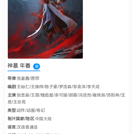
神墓 年番
分
导演
:张富鑫/原烨
编剧
:王裕仁/王焕梓/陈子豪/罗浩森/邹金洋/李天成
主演
:张思淼/王薇/魏茹晨/余可婧/胡蓉/冯欣然/崔轶辰/苏阳林/沈
危/王珍亮
类型:
动作/动画/奇幻
制片国家/地区:
中国大陆
语言:
汉语普通话