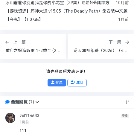
冰山爸爸你别跑我是你的小龙宝（39集）陆希娅&陆绎方
10月前
【游戏资源】邪神大道 v15.05（The Deadly Path）免安装中文版
【夸克】【1.0 GB】
1月前
上一篇
下一篇
重启之极海听雷 1-2季全 (2020) [中国大陆] [悬疑/冒险] 汉语普通话7.1分【83.8GB】
逆天邪神年番（2026）（4KEDR60fps中码率&4KHDR高码率 更40）[无广纯净]
请先登录后发表评论！
登录
注册
最新回复
(
7
)
zxl114633
8
楼
1月前
111