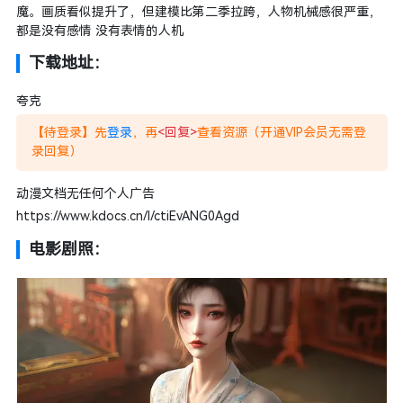
魔。画质看似提升了，但建模比第二季拉跨，人物机械感很严重，
都是没有感情 没有表情的人机
下载地址：
夸克
【待登录】先
登录
，再
<回复>
查看资源（开通VIP会员无需登
录回复）
动漫文档无任何个人广告
https://www.kdocs.cn/l/ctiEvANG0Agd
电影剧照：