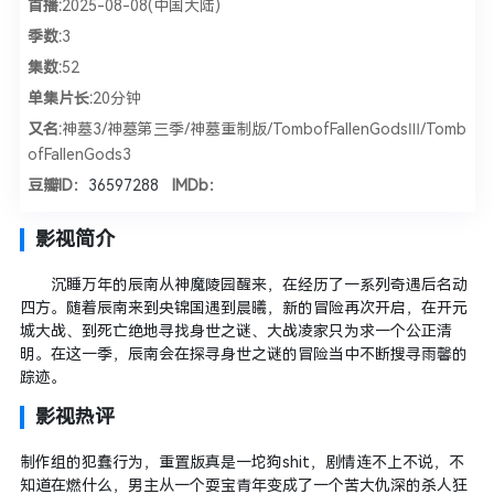
首播:
2025-08-08(中国大陆)
季数:
3
集数:
52
单集片长:
20分钟
又名:
神墓3/神墓第三季/神墓重制版/TombofFallenGodsⅢ/Tomb
ofFallenGods3
豆瓣ID：
36597288
IMDb：
影视简介
沉睡万年的辰南从神魔陵园醒来，在经历了一系列奇遇后名动
四方。随着辰南来到央锦国遇到晨曦，新的冒险再次开启，在开元
城大战、到死亡绝地寻找身世之谜、大战凌家只为求一个公正清
明。在这一季，辰南会在探寻身世之谜的冒险当中不断搜寻雨馨的
踪迹。
影视热评
制作组的犯蠢行为，重置版真是一坨狗shit，剧情连不上不说，不
知道在燃什么，男主从一个耍宝青年变成了一个苦大仇深的杀人狂