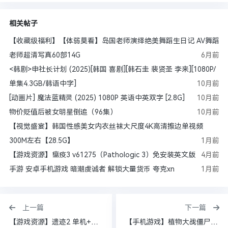
相关帖子
【收藏级福利】【体弱莫看】岛国老师演绎绝美舞蹈生日记 AV舞蹈
老师超清写真60部14G
6月前
<韩剧>申社长计划 (2025)[韩国 喜剧][韩石圭 裴贤圣 李来][1080P/
单集4.3GB/韩语中字]
10月前
[动画片] 魔法蓝精灵 (2025) 1080P 英语中英双字 [2.8G]
10月前
物价贬值后被女明星倒追（96集）
10月前
【视觉盛宴】韩国性感美女内衣丝袜大尺度4K高清擦边单视频
300M左右【28.5G】
1月前
【游戏资源】瘟疫3 v61275（Pathologic 3）免安装英文版
4月前
手游 安卓手机游戏 暗潮虔诚者 解锁大量货币 夸克xn
1月前
上一篇
下一篇
【游戏资源】遗迹2 单机+联机 v451008+赠硬核模式通关+含末日一代武器+戒指龙心等收集99%+执政官毕业存档 送修改器（Remn【167.3 GB】
【手机游戏】植物大战僵尸杂交版 v3.8 PC/手机双端 附随机模仿者版|金铲铲版|火影版|原版95版|年度版|胆小菇|幼儿园版等 （P