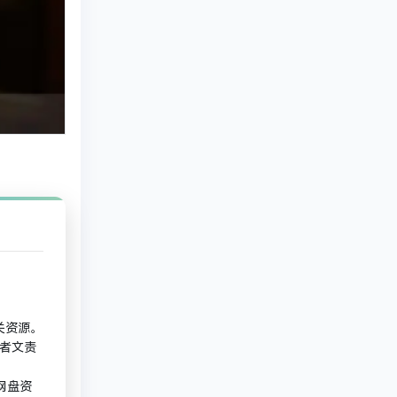
关资源。
作者文责
清网盘资