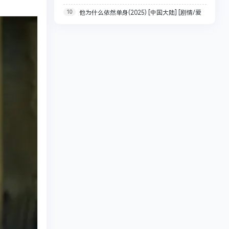
10
他为什么依然单身(2025) [中国大陆] [剧情/爱
全/1080p/中文字幕【艾拉·布赖特 / 贝尔蒙特·卡梅
情] 4K+1080P 单集 4.8G
利】