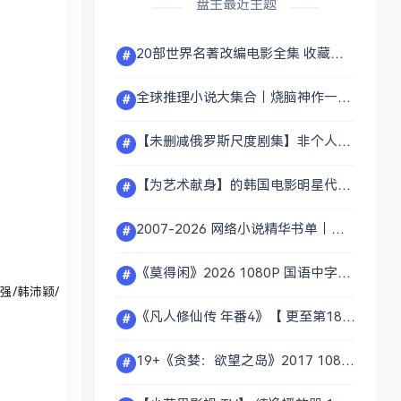
盘主最近主题
20部世界名著改编电影全集 收藏级63G｜纯正国语配音 高清完整版
#
全球推理小说大集合｜烧脑神作一次看够 精选超大超全包[1.2GB]
#
【未删减俄罗斯尺度剧集】非个人生活 2020 1080P【感觉男同事是最爽的，白白嫖一次啥付出没有】全9集 [7.3GB]
#
【为艺术献身】的韩国电影明星代表作合集|值得反复回味和收藏 [24.5GB]
#
2007-2026 网络小说精华书单｜各路大神代表作武侠/玄幻/奇幻/都市/悬疑/言情全收录[3.2GB]
#
《莫得闲》2026 1080P 国语中字【肖战 彭昱畅 刘昊然小人物的乱世悲歌，演绎格外动人】全3集[2.3GB]
#
强/韩沛颖/
《凡人修仙传 年番4》【 更至第185集】2026 国语中字 4K超清 【炸裂回归：单集600万砸穿天花板 挤爆B站】
#
19+《贪婪：欲望之岛》2017 1080P 韩语中字【我竟然萌生出征服女一号的冲动 腰部的小鱼儿纹身有别致的性感】 [2.4GB]
#