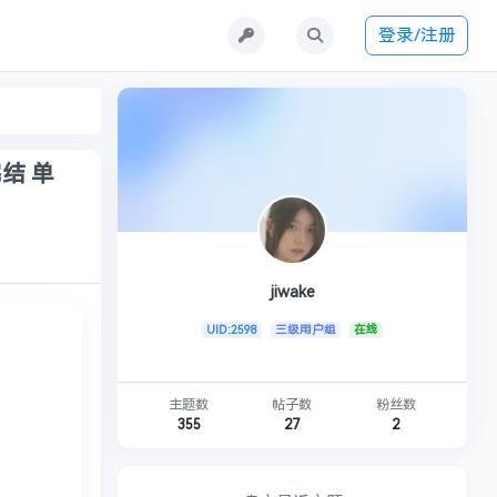
登录/注册
结 单
jiwake
UID:2598
三级用户组
在线
主题数
帖子数
粉丝数
355
27
2