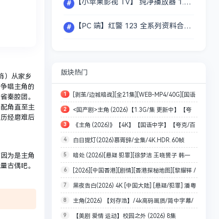
【小苹果影视 TV】 纯净播放器 1.7 解锁捐赠(刘大夫版) 【最强稳定老牌电视直播(点播)神器|聚合全网影视资源 4K高清 极速秒播】 [26MB]
#
【PC 端】红警 123 全系列资料合集｜整合 30 个版本 MOD 地图攻略典藏包 19.2GB
#
版块热门
饰）从家乡
里争唱主角的
1
[剥茧/边城暗战][全21集][WEB-MP4/40G][国语
入省秦腔团。
到配角直至主
2
<国产剧>主角 (2026)【1.3G/集 更新中】【夸
配音/中文字幕][4K-2160P][罗云熙 刘雅瑟 2025最
和历经磨难后
3
《主角 (2026)》【4K】【国语中字】【夸克/百
克网盘】
新]
4
白日提灯(2026)慕胥辞/全集/4K.HDR.60帧
度】
5
暗处 (2026)[悬疑 犯罪][徐梦洁 王晓赟子 韩一
有因为是主角
率.DV/夸克【单集1～5GB
流量古偶吧。
6
[2026][中国香港][剧情][香港探秘地图][黎耀祥 /
霆] [24集全][4K+1080P/单集426MB/国语中字]
7
黑夜告白(2026) 4K [中国大陆] [悬疑/犯罪] 潘粤
龚嘉欣 / 丁子朗][全20集]（更至01集）
8
主角(2026) 【刘存浩】/4k高码画质/简中字幕/
明/王鹤棣 国语中字
9
【美剧 爱情 运动】校园之外 (2026) 8集
夸克/百度网盘资源【单集1～3GB】