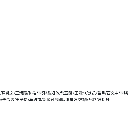
/扈耀之/王海燕/孙浩/李泽锋/姬他/张国强/王丽坤/刘凯/苗阜/石文中/李晓
/任怡诺/王子铭/马培铉/郭峻卿/孙鹏/张楚妤/常铖/孙艳/汪煜轩