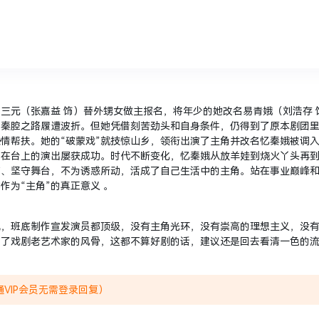
元（张嘉益 饰）替外甥女做主报名，将年少的她改名易青娥（刘浩存 
习秦腔之路履遭波折。但她凭借刻苦劲头和自身条件，仍得到了原本剧团
情帮扶。她的“破蒙戏”就技惊山乡，领衔出演了主角并改名忆秦娥被调
，在台上的演出屡获成功。时代不断变化，忆秦娥从放羊娃到烧火丫头再
信、坚守舞台，不为诱惑所动，活成了自己生活中的主角。站在事业巅峰
为“主角”的真正意义 。
见，班底制作宣发演员都顶级，没有主角光环，没有崇高的理想主义，没
出了戏剧老艺术家的风骨，这都不算好剧的话，建议还是回去看清一色的
VIP会员无需登录回复）