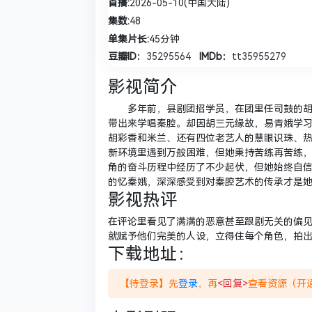
首播:
2026-05-10(中国大陆)
集数:
48
单集片长:
45分钟
豆瓣ID：
35295564
IMDb：
tt35955279
影视简介
多年前，县剧团招学员，在团里任司鼓的胡三
带出来学唱秦腔。却因胡三元缘故，易青娥学
胡彩香和米兰、还有四位老艺人的慧眼识珠、热
新环境里遇到万般困难，但她秉持苦练再苦练
角的奋斗历程中经历了不少起伏，但她始终自
的忆秦娥，深深感受到对秦腔艺术的传承才是她作
影视热评
在评论里看见了满满的恶意甚至跟剧无关的偏
就赋予他们完美的人设，立得住每个角色，拍
下载地址：
【待登录】先
登录
，再
<回复>
查看资源（开通