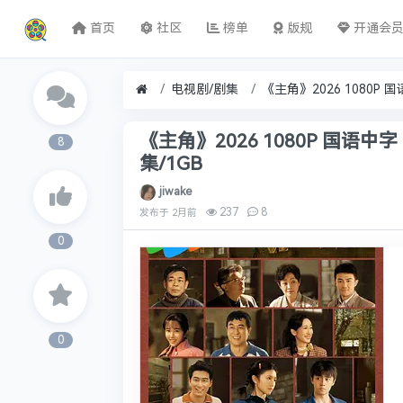
首页
社区
榜单
版规
开通会
电视剧/剧集
《主角》2026 1080P 国语
8
集/1GB
jiwake
237
8
发布于
2月前
0
0