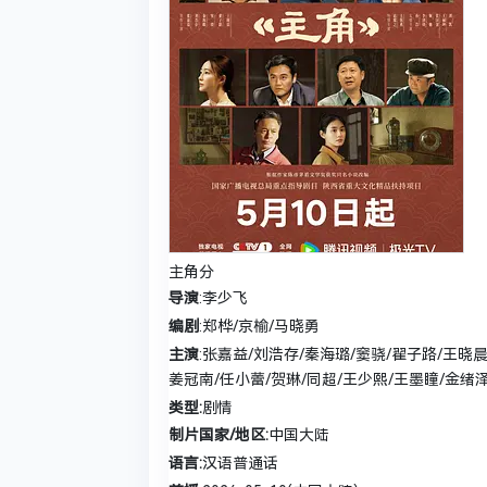
主角
分
导演
:李少飞
编剧
:郑桦/京榆/马晓勇
主演
:张嘉益/刘浩存/秦海璐/窦骁/翟子路/王晓晨
姜冠南/任小蕾/贺琳/同超/王少熙/王墨瞳/金绪泽
类型:
剧情
制片国家/地区:
中国大陆
语言:
汉语普通话