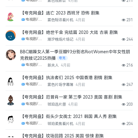
电视剧/剧集
雾色观影会
4月前
211
【夸克网盘】逃亡 2023 西班牙 恐怖 剧集
电视剧/剧集
雾色短讯看片机
4月前
231
【夸克网盘】绝世千金 完结篇 2020 大陆 古装 剧集
电视剧/剧集
潮汐晚场片场记
4月前
244
BBC潮躁女人第一季豆瓣93分别名RiotWomen中年女性朋
克救赎记2025热播
夸克
电视剧/剧集
新夫人
4月前
216
【夸克网盘】执法者们 2025 中国香港 剧情 剧集
电视剧/剧集
雾色片场字幕簿
4月前
247
【夸克网盘】厄普肖一家 第三季 2023 美国 喜剧 剧集
电视剧/剧集
琥珀选片册
4月前
203
【夸克网盘】街头少女战士 2021 韩国 真人秀 剧集
电视剧/剧集
琥珀柔焦看片机
4月前
204
【夸克网盘】坟场回路 2025 英国 惊悚 剧集