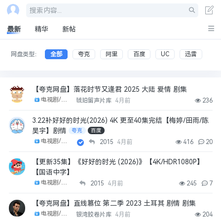
搜索内容...
最新
精华
新帖
网盘类型：
全部
夸克
阿里
百度
UC
迅雷
【夸克网盘】落花时节又逢君 2025 大陆 爱情 剧集
电视剧/剧集
琥珀留声片库
4月前
236
3.22补好好的时光(2026) 4K 更至40集完结【梅婷/田雨/陈
昊宇】剧情
夸克
百度
电视剧/剧集
2015
4月前
416
20
【更新35集】《好好的时光 (2026)》【4K/HDR1080P】
【国语中字】
电视剧/剧集
2015
4月前
245
7
【夸克网盘】直线篡位 第二季 2023 土耳其 剧情 剧集
电视剧/剧集
银湾胶卷片库
4月前
204